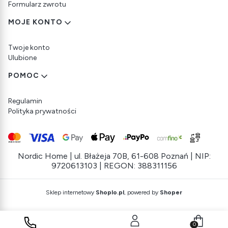
Formularz zwrotu
MOJE KONTO
Twoje konto
Ulubione
POMOC
Regulamin
Polityka prywatności
Nordic Home | ul. Błażeja 70B, 61-608 Poznań | NIP:
9720613103 | REGON: 388311156
Sklep internetowy
Shoplo.pl
, powered by
Shoper
Produkty w