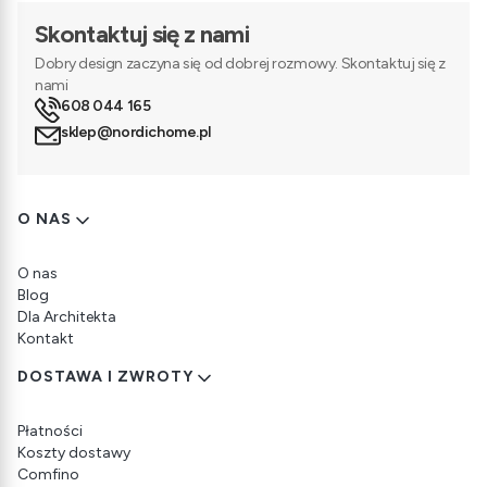
Skontaktuj się z nami
Dobry design zaczyna się od dobrej rozmowy. Skontaktuj się z
nami
608 044 165
sklep@nordichome.pl
Linki w stopce
O NAS
O nas
Blog
Dla Architekta
Kontakt
DOSTAWA I ZWROTY
Płatności
Koszty dostawy
Comfino