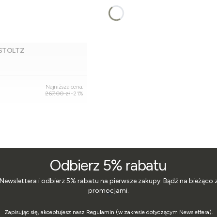
 STOLTZ
Dodaj do koszyka
Najniższa cena:
267,00 zł
-21%
Odbierz 5% rabatu
 Newslettera i odbierz 5% rabatu na pierwsze zakupy. Bądź na bieżąco 
promocjami.
Zapisując się, akceptujesz nasz Regulamin (w zakresie dotyczącym Newslettera).