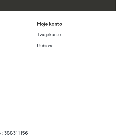
Moje konto
Twoje konto
Ulubione
N: 388311156