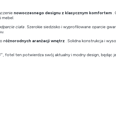
ączenie
nowoczesnego designu z klasycznym komfortem
. 
i mebel.
dparcie ciała
. Szerokie siedzisko i wyprofilowane oparcie g
su.
do
różnorodnych aranżacji wnętrz
. Solidna konstrukcja i wyso
"
, fotel ten potwierdza swój aktualny i modny design, będ