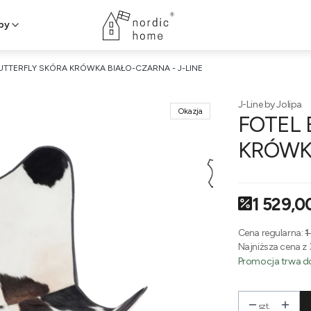
py
UTTERFLY SKÓRA KRÓWKA BIAŁO-CZARNA - J-LINE
J-Line by Jolipa
Okazja
FOTEL 
KRÓWKA
1 529,00
Cena regularna:
1
Najniższa cena z 
Promocja trwa do
szt.