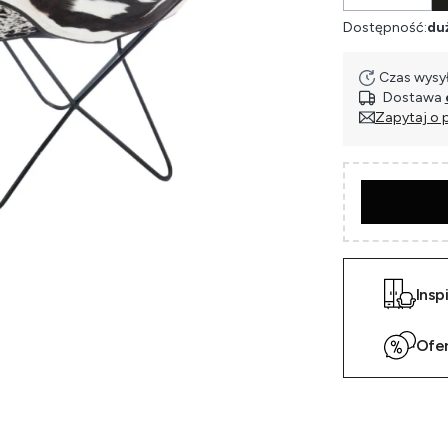
Dostępność:
duż
Czas wysył
Dostawa
Zapytaj o 
Insp
Ofe