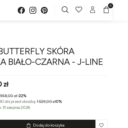
Produkty w 
BUTTERFLY SKÓRA
 BIAŁO-CZARNA - J-LINE
 zł
 958,00 zł
-22%
30 dni przed obniżką:
1 529,00 zł
0%
 31 sierpnia 2026
Dodaj do koszyka