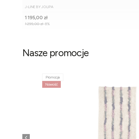
PRODUCENT
J-LINE BY JOLIPA
Cena promocyjna
1 195,00 zł
1 299,00 zł
-8%
Nasze promocje
Promocja
Nowość