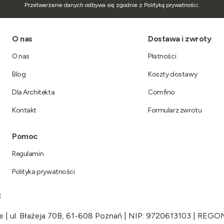
Przetwarzanie danych odbywa się zgodnie z Polityką prywatności.
Linki w stopce
O nas
Dostawa i zwroty
O nas
Płatności
Blog
Koszty dostawy
Dla Architekta
Comfino
Kontakt
Formularz zwrotu
Pomoc
Regulamin
Polityka prywatności
 | ul. Błażeja 70B, 61-608 Poznań | NIP: 9720613103 | REGO