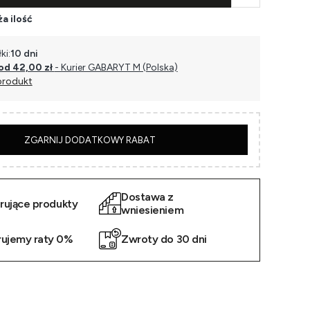
a ilość
ki:
10 dni
od 42,00 zł
- Kurier GABARYT M (Polska)
produkt
5
ZGARNIJ DODATKOWY RABAT
Dostawa z
irujące produkty
wniesieniem
rujemy raty 0%
Zwroty do 30 dni