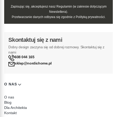
Zapisując się, akceptujesz nasz Regulamin (w zakresie dotyczącym
Newslettera).
Przetwarzanie danych odbywa się zgodnie z Polityką prywatności.
Skontaktuj się z nami
Dobry design zaczyna się od dobrej rozmowy. Skontaktuj się z
nami
608 044 165
sklep@nordichome.pl
Linki w stopce
O NAS
O nas
Blog
Dla Architekta
Kontakt