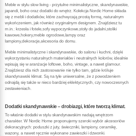
Meble w stylu slow living - przytulne minimalistyczne, skandynawskie,
japandi, boho oraz dodatki do wnętrz. Kolekcja Nordic Home składa
się z mebli i dodatków, które zachwycają prostą formą, naturalnym
wykończeniem, jak również oryginalnym designem. Znajdziesz tu
m.in.: krzesła i fotele,sofy wypoczynkowe,stoły do jadalni,stoliki
kawowe,hokery,meble ogrodowe,lampy oraz
lampiony,dekoracje,akcesoria do domu.
Meble minimalistyczne i skandynawskie, do salonu i kuchni, dzięki
wykorzystaniu naturalnych materiałów i neutralnych kolorów, idealnie
wpisują się w aranżacje loftowe, boho, vintage, a nawet glamour.
Znajdziesz dla nich zastosowanie nie tylko tam, gdzie króluje
skandynawski klimat. Są na tyle uniwersalne, że z powodzeniem
odnajdą się także w nieco bardziej eklektycznych, czy nowoczesnych
zestawieniach.
Dodatki skandynawskie – drobiazgi, które tworzą klimat.
To właśnie dodatki w stylu skandynawskim nadają wnętrzom
charakter. W Nordic Home proponujemy szeroki wybór akcesoriów
dekoracyjnych: poduszki z juty, świeczniki, lampiony, ceramikę,
wazony, a nawet ręcznie wykonane zawieszki i dzwonki.