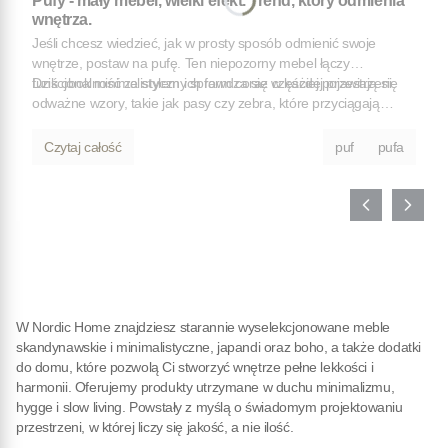
Pufy - mały mebel, wielki efekt. Trend, który odmienia
wnętrza.
Jeśli chcesz wiedzieć, jak w prosty sposób odmienić swoje
wnętrze, postaw na pufę. Ten niepozorny mebel łączy
funkcjonalność ze stylem i sprawdza się w każdej przestrzeni.
Dziś obok minimalistycznych form coraz częściej pojawiają się
odważne wzory, takie jak pasy czy zebra, które przyciągają
uwagę i nadają aranżacji charakter.
Czytaj całość
puf
pufa
W Nordic Home znajdziesz starannie wyselekcjonowane meble
skandynawskie i minimalistyczne, japandi oraz boho, a także dodatki
do domu, które pozwolą Ci stworzyć wnętrze pełne lekkości i
harmonii. Oferujemy produkty utrzymane w duchu minimalizmu,
hygge i slow living. Powstały z myślą o świadomym projektowaniu
przestrzeni, w której liczy się jakość, a nie ilość.