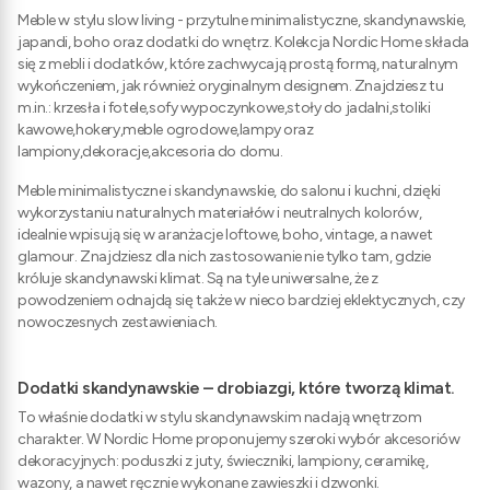
Meble w stylu slow living - przytulne minimalistyczne, skandynawskie,
japandi, boho oraz dodatki do wnętrz. Kolekcja Nordic Home składa
się z mebli i dodatków, które zachwycają prostą formą, naturalnym
wykończeniem, jak również oryginalnym designem. Znajdziesz tu
m.in.: krzesła i fotele,sofy wypoczynkowe,stoły do jadalni,stoliki
kawowe,hokery,meble ogrodowe,lampy oraz
lampiony,dekoracje,akcesoria do domu.
Meble minimalistyczne i skandynawskie, do salonu i kuchni, dzięki
wykorzystaniu naturalnych materiałów i neutralnych kolorów,
idealnie wpisują się w aranżacje loftowe, boho, vintage, a nawet
glamour. Znajdziesz dla nich zastosowanie nie tylko tam, gdzie
króluje skandynawski klimat. Są na tyle uniwersalne, że z
powodzeniem odnajdą się także w nieco bardziej eklektycznych, czy
nowoczesnych zestawieniach.
Dodatki skandynawskie – drobiazgi, które tworzą klimat.
To właśnie dodatki w stylu skandynawskim nadają wnętrzom
charakter. W Nordic Home proponujemy szeroki wybór akcesoriów
dekoracyjnych: poduszki z juty, świeczniki, lampiony, ceramikę,
wazony, a nawet ręcznie wykonane zawieszki i dzwonki.