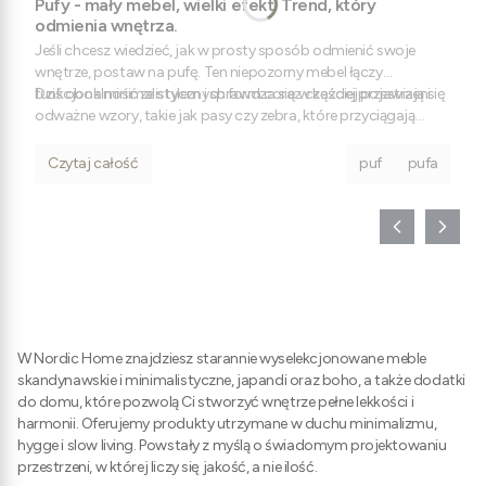
Pufy - mały mebel, wielki efekt. Trend, który
odmienia wnętrza.
Jeśli chcesz wiedzieć, jak w prosty sposób odmienić swoje
wnętrze, postaw na pufę. Ten niepozorny mebel łączy
funkcjonalność ze stylem i sprawdza się w każdej przestrzeni.
Dziś obok minimalistycznych form coraz częściej pojawiają się
odważne wzory, takie jak pasy czy zebra, które przyciągają
uwagę i nadają aranżacji charakter.
Czytaj całość
puf
pufa
W Nordic Home znajdziesz starannie wyselekcjonowane meble
skandynawskie i minimalistyczne, japandi oraz boho, a także dodatki
do domu, które pozwolą Ci stworzyć wnętrze pełne lekkości i
harmonii. Oferujemy produkty utrzymane w duchu minimalizmu,
hygge i slow living. Powstały z myślą o świadomym projektowaniu
przestrzeni, w której liczy się jakość, a nie ilość.