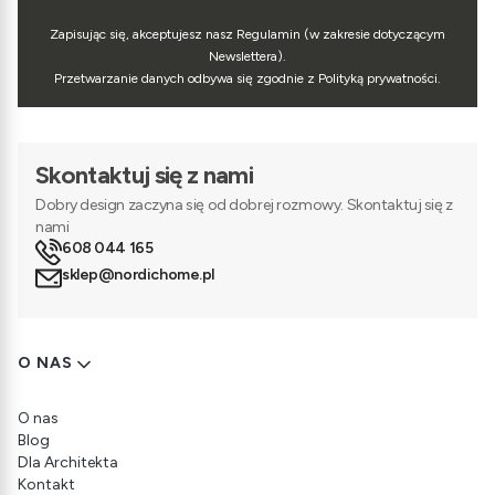
Zapisując się, akceptujesz nasz Regulamin (w zakresie dotyczącym
Newslettera).
Przetwarzanie danych odbywa się zgodnie z Polityką prywatności.
Skontaktuj się z nami
Dobry design zaczyna się od dobrej rozmowy. Skontaktuj się z
nami
608 044 165
sklep@nordichome.pl
Linki w stopce
O NAS
O nas
Blog
Dla Architekta
Kontakt