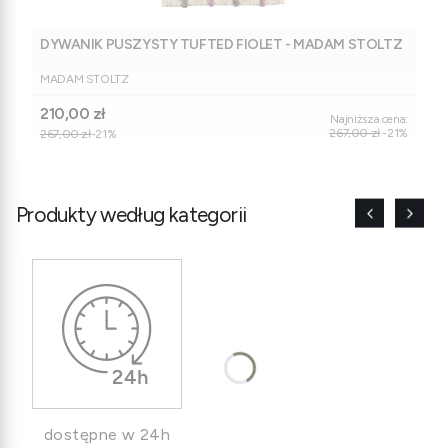
DYWANIK PUSZYSTY TUFTED FIOLET - MADAM STOLTZ
PRODUCENT
MADAM STOLTZ
Cena promocyjna
210,00 zł
Najniższa cena:
267,00 zł
-21%
267,00 zł
-21%
Produkty według kategorii
dostępne w 24h