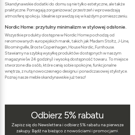
Skandynawskie dodatki do domu są nie tylko estetyczne, ale także
praktyczne. Pomagają zorganizować przestrzeń i wprowadzają
atmosferę spokoju. Idealnie sprawdzą się w każdym pomieszczeniu.
Nordic Home: przytulny minimalizm w stylowej odsłonie.
Wszystkie produkty dostępne w Nordic Home pochodzą od
renomowanych europejskich marek, takich jak Madam Stoltz, J-Line,
Bloomingville, Broste Copenhagen, House Nordic, Furnhouse.
Stawiamy na szybką wysyłkę produktów dostępnych w naszym
magazynie (w 24 godziny) i wysoką dostępność towaru. To miejsce
stworzone dla osób, które cenią sobie spokojne, funkcjonalne
wnętrza, z nutą nowoczesnego designu i ponadczasowej stylistyce.
Poznaj nasze meble skandynawskie już teraz!
Odbierz 5% rabatu
Zapisz się do Newslettera i odbierz 5% rabatu na pierwsze
zakupy. Bądź na bieżąco z nowościami i promocjami.