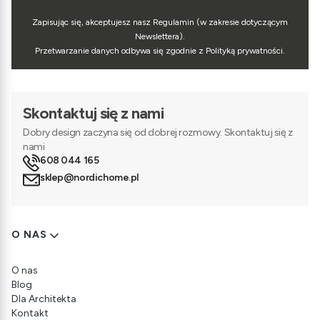
Zapisując się, akceptujesz nasz Regulamin (w zakresie dotyczącym
Newslettera).
Przetwarzanie danych odbywa się zgodnie z Polityką prywatności.
Skontaktuj się z nami
Dobry design zaczyna się od dobrej rozmowy. Skontaktuj się z
nami
608 044 165
sklep@nordichome.pl
Linki w stopce
O NAS
O nas
Blog
Dla Architekta
Kontakt