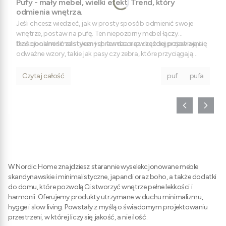
Pufy - mały mebel, wielki efekt. Trend, który
odmienia wnętrza.
Jeśli chcesz wiedzieć, jak w prosty sposób odmienić swoje
wnętrze, postaw na pufę. Ten niepozorny mebel łączy
funkcjonalność ze stylem i sprawdza się w każdej przestrzeni.
Dziś obok minimalistycznych form coraz częściej pojawiają się
odważne wzory, takie jak pasy czy zebra, które przyciągają
uwagę i nadają aranżacji charakter.
Czytaj całość
puf
pufa
W Nordic Home znajdziesz starannie wyselekcjonowane meble
skandynawskie i minimalistyczne, japandi oraz boho, a także dodatki
do domu, które pozwolą Ci stworzyć wnętrze pełne lekkości i
harmonii. Oferujemy produkty utrzymane w duchu minimalizmu,
hygge i slow living. Powstały z myślą o świadomym projektowaniu
przestrzeni, w której liczy się jakość, a nie ilość.