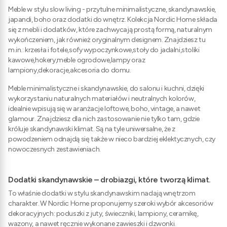
Meble w stylu slow living - przytulne minimalistyczne, skandynawskie,
japandi, boho oraz dodatki do wnętrz. Kolekcja Nordic Home składa
się z mebli i dodatków, które zachwycają prostą formą, naturalnym
wykończeniem, jak również oryginalnym designem. Znajdziesz tu
m.in.: krzesła i fotele,sofy wypoczynkowe,stoły do jadalni,stoliki
kawowe,hokery,meble ogrodowe,lampy oraz
lampiony,dekoracje,akcesoria do domu.
Meble minimalistyczne i skandynawskie, do salonu i kuchni, dzięki
wykorzystaniu naturalnych materiałów i neutralnych kolorów,
idealnie wpisują się w aranżacje loftowe, boho, vintage, a nawet
glamour. Znajdziesz dla nich zastosowanie nie tylko tam, gdzie
króluje skandynawski klimat. Są na tyle uniwersalne, że z
powodzeniem odnajdą się także w nieco bardziej eklektycznych, czy
nowoczesnych zestawieniach.
Dodatki skandynawskie – drobiazgi, które tworzą klimat.
To właśnie dodatki w stylu skandynawskim nadają wnętrzom
charakter. W Nordic Home proponujemy szeroki wybór akcesoriów
dekoracyjnych: poduszki z juty, świeczniki, lampiony, ceramikę,
wazony, a nawet ręcznie wykonane zawieszki i dzwonki.