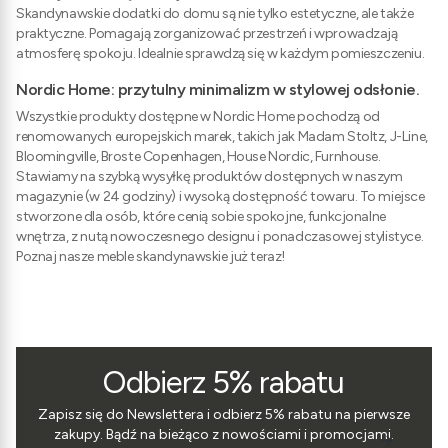
Skandynawskie dodatki do domu są nie tylko estetyczne, ale także
praktyczne. Pomagają zorganizować przestrzeń i wprowadzają
atmosferę spokoju. Idealnie sprawdzą się w każdym pomieszczeniu.
Nordic Home: przytulny minimalizm w stylowej odsłonie.
Wszystkie produkty dostępne w Nordic Home pochodzą od
renomowanych europejskich marek, takich jak Madam Stoltz, J-Line,
Bloomingville, Broste Copenhagen, House Nordic, Furnhouse.
Stawiamy na szybką wysyłkę produktów dostępnych w naszym
magazynie (w 24 godziny) i wysoką dostępność towaru. To miejsce
stworzone dla osób, które cenią sobie spokojne, funkcjonalne
wnętrza, z nutą nowoczesnego designu i ponadczasowej stylistyce.
Poznaj nasze meble skandynawskie już teraz!
Odbierz 5% rabatu
Zapisz się do Newslettera i odbierz 5% rabatu na pierwsze
zakupy. Bądź na bieżąco z nowościami i promocjami.