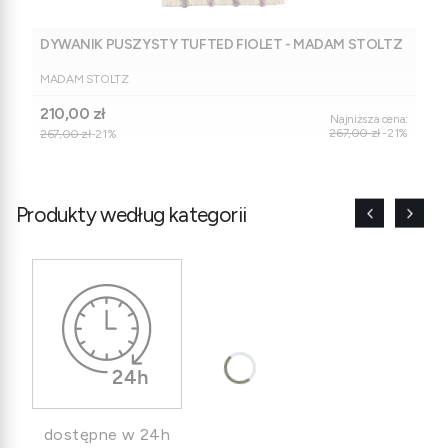
DYWANIK PUSZYSTY TUFTED FIOLET - MADAM STOLTZ
PRODUCENT
MADAM STOLTZ
Cena promocyjna
210,00 zł
Najniższa cena:
267,00 zł
-21%
267,00 zł
-21%
Produkty według kategorii
dostępne w 24h