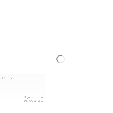
 STOLTZ
Dodaj do koszyka
Najniższa cena:
267,00 zł
-21%