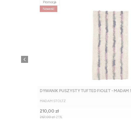
Promocja
Nowość
DYWANIK PUSZYSTY TUFTED FIOLET - MADAM
PRODUCENT
MADAM STOLTZ
Cena promocyjna
210,00 zł
267,00 zł
-21%