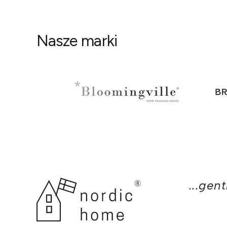
Nasze marki
...gen