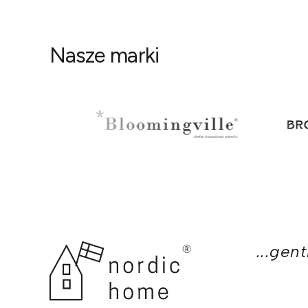
Nasze marki
...gen