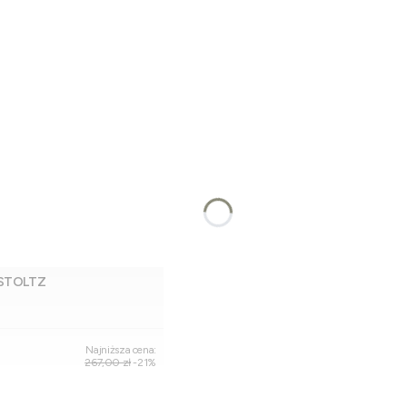
 STOLTZ
Dodaj do koszyka
Najniższa cena:
267,00 zł
-21%