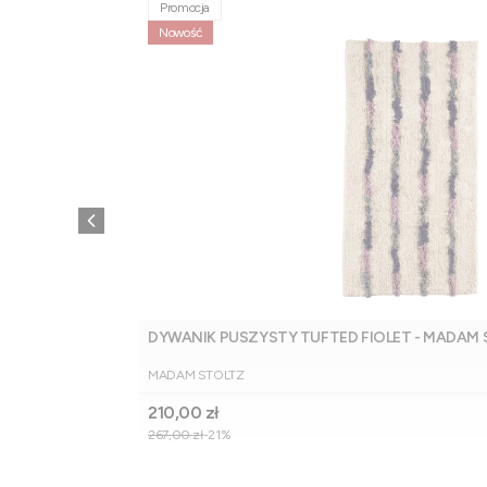
Promocja
Nowość
DYWANIK PUSZYSTY TUFTED FIOLET - MADAM
PRODUCENT
MADAM STOLTZ
Cena promocyjna
210,00 zł
267,00 zł
-21%