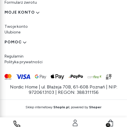
Formularz zwrotu
MOJE KONTO
Twoje konto
Ulubione
POMOC
Regulamin
Polityka prywatności
Nordic Home | ul. Błażeja 70B, 61-608 Poznań | NIP:
9720613103 | REGON: 388311156
Sklep internetowy
Shoplo.pl
, powered by
Shoper
Produkty w