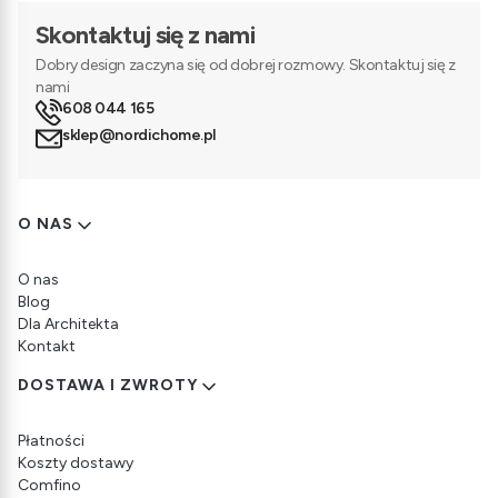
Skontaktuj się z nami
Dobry design zaczyna się od dobrej rozmowy. Skontaktuj się z
nami
608 044 165
sklep@nordichome.pl
Linki w stopce
O NAS
O nas
Blog
Dla Architekta
Kontakt
DOSTAWA I ZWROTY
Płatności
Koszty dostawy
Comfino