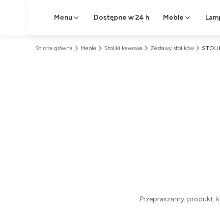
Menu
Dostępne w 24 h
Meble
Lam
Strona główna
Meble
Stoliki kawowe
Zestawy stolików
STOLI
Przepraszamy, produkt, k