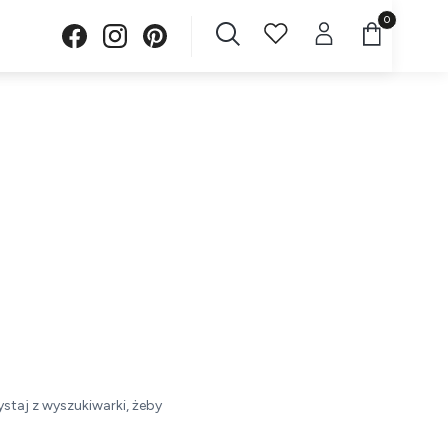
Produkty w 
staj z wyszukiwarki, żeby