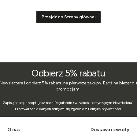
Przejdź do Strony głównej
Odbierz 5% rabatu
 Newslettera i odbierz 5% rabatu na pierwsze zakupy. Bądź na bieżąco 
promocjami.
Zapisując się, akceptujesz nasz Regulamin (w zakresie dotyczącym Newslettera).
Przetwarzanie danych odbywa się zgodnie z Polityką prywatności.
Linki w stopce
O nas
Dostawa i zwroty