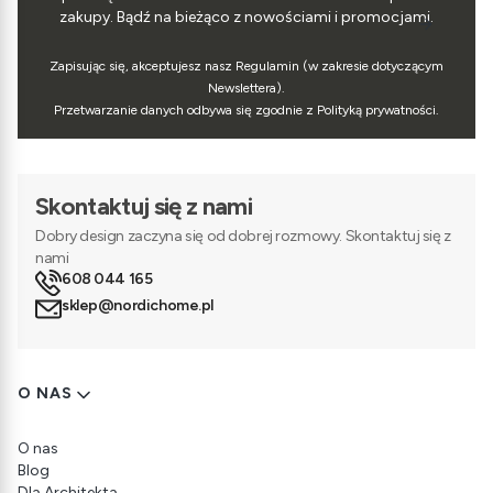
zakupy. Bądź na bieżąco z nowościami i promocjami.
Zapisując się, akceptujesz nasz Regulamin (w zakresie dotyczącym
Newslettera).
Przetwarzanie danych odbywa się zgodnie z Polityką prywatności.
Skontaktuj się z nami
Dobry design zaczyna się od dobrej rozmowy. Skontaktuj się z
nami
608 044 165
sklep@nordichome.pl
Linki w stopce
O NAS
O nas
Blog
Dla Architekta