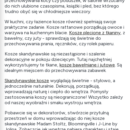
przechowywania kocy czy poduszek, w salonie wrzucamy
do nich ulubione czasopisma, książki i pled, bez którego
trudno obyć się w chłodniejsze wieczory.
W kuchni, czy łazience kosze również spełniają swoje
praktyczne zadanie. Kosze rattanowe porządkują owoce i
warzywa na kuchennym blacie.
Kosze plecione z tkaniny
, z
bawełny, czy juty - sprawdzają się świetnie do
przechowywania prania, ręczników, czy rolek papieru.
Kosze skandynawskie są niezastąpione i szalenie
dekoracyjne w pokoju dziecięcym. Tutaj najchętniej
wykorzystujemy te tkane,
kosze bawełniane i jutowe
. Są
idealnym miejscem do przechowywania zabawek.
Skandynawskie kosze
wyglądają świetnie - stylowo, a
jednocześnie naturalnie. Dekorują, porządkują,
wprowadzają naturę i ciepło do wnętrza. Pomysły
zastosowania koszy są nieograniczone! Wszystko zależy
od naszej wyobraźni i smaku wystroju wnętrza.
Pobawcie się w dekoratorów, stwórzcie przytulną
przestrzeń w domu wprowadzając do niej kosze
skandynawskie Madam Stoltz, Bloomingville i J-Line by
Jolipa. Zobaczcie jak wnętrze nabiera charakteru i staje