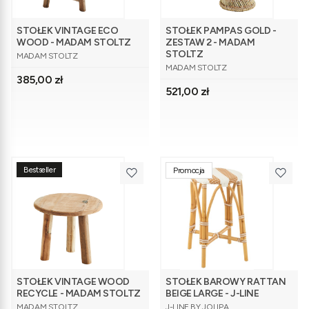
STOŁEK VINTAGE ECO
STOŁEK PAMPAS GOLD -
WOOD - MADAM STOLTZ
ZESTAW 2 - MADAM
PRODUCENT
STOLTZ
MADAM STOLTZ
PRODUCENT
MADAM STOLTZ
Cena
385,00 zł
Cena
521,00 zł
Bestseller
Promocja
STOŁEK VINTAGE WOOD
STOŁEK BAROWY RATTAN
RECYCLE - MADAM STOLTZ
BEIGE LARGE - J-LINE
PRODUCENT
PRODUCENT
MADAM STOLTZ
J-LINE BY JOLIPA