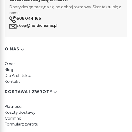
Dobry design zaczyna się od dobrej rozmowy. Skontaktuj się z
nami
608 044 165
sklep@nordichome.pl
Linki w stopce
O NAS
O nas
Blog
Dla Architekta
Kontakt
DOSTAWA I ZWROTY
Płatności
Koszty dostawy
Comfino
Formularz zwrotu