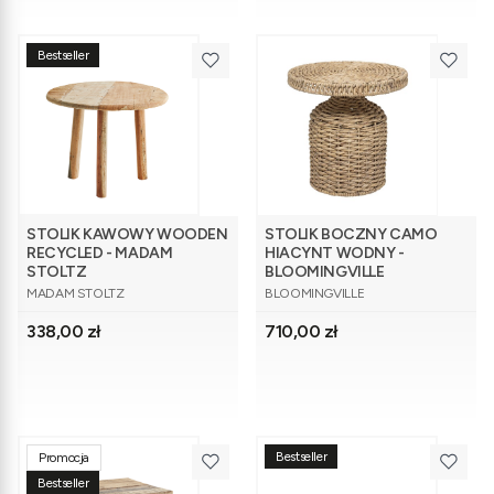
Bestseller
STOLIK KAWOWY WOODEN
STOLIK BOCZNY CAMO
RECYCLED - MADAM
HIACYNT WODNY -
STOLTZ
BLOOMINGVILLE
PRODUCENT
PRODUCENT
MADAM STOLTZ
BLOOMINGVILLE
Cena
Cena
338,00 zł
710,00 zł
Bestseller
Promocja
Bestseller