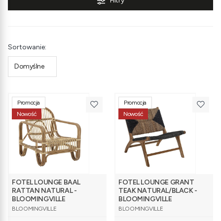
Filtry
Lista produktów
Sortowanie:
Domyślne
Promocja
Promocja
Nowość
Nowość
FOTEL LOUNGE BAAL
FOTEL LOUNGE GRANT
RATTAN NATURAL -
TEAK NATURAL/BLACK -
BLOOMINGVILLE
BLOOMINGVILLE
PRODUCENT
PRODUCENT
BLOOMINGVILLE
BLOOMINGVILLE