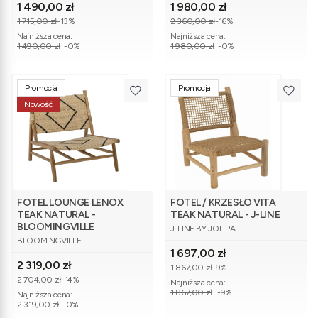
Cena promocyjna
Cena promocyjna
1 490,00 zł
1 980,00 zł
1 715,00 zł
-13%
2 360,00 zł
-16%
Najniższa cena:
Najniższa cena:
1 490,00 zł
-0%
1 980,00 zł
-0%
Promocja
Promocja
Nowość
FOTEL LOUNGE LENOX
FOTEL / KRZESŁO VITA
TEAK NATURAL -
TEAK NATURAL - J-LINE
PRODUCENT
BLOOMINGVILLE
J-LINE BY JOLIPA
PRODUCENT
BLOOMINGVILLE
Cena promocyjna
1 697,00 zł
Cena promocyjna
2 319,00 zł
1 867,00 zł
-9%
2 704,00 zł
-14%
Najniższa cena:
1 867,00 zł
-9%
Najniższa cena:
2 319,00 zł
-0%