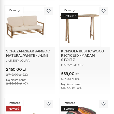
Promocja
Promocja
Bestseller
SOFA ZANZIBAR BAMBOO
KONSOLA RUSTIC WOOD
NATURAL/WHITE - J-LINE
RECYCLED - MADAM
PRODUCENT
STOLTZ
J-LINE BY JOLIPA
PRODUCENT
MADAM STOLTZ
Cena promocyjna
2 150,00 zł
Cena promocyjna
589,00 zł
2 742,00 zł
-22%
637,00 zł
-8%
Najniższa cena:
2 150,00 zł
-0%
Najniższa cena:
589,00 zł
-0%
Promocja
Promocja
Nowość
Bestseller