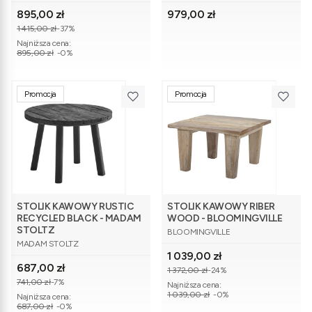
Cena promocyjna
Cena
895,00 zł
979,00 zł
1 415,00 zł
-37%
Najniższa cena:
895,00 zł
-0%
Promocja
Promocja
STOLIK KAWOWY RUSTIC
STOLIK KAWOWY RIBER
RECYCLED BLACK - MADAM
WOOD - BLOOMINGVILLE
PRODUCENT
STOLTZ
BLOOMINGVILLE
PRODUCENT
MADAM STOLTZ
Cena promocyjna
1 039,00 zł
Cena promocyjna
687,00 zł
1 372,00 zł
-24%
741,00 zł
-7%
Najniższa cena:
1 039,00 zł
-0%
Najniższa cena:
687,00 zł
-0%