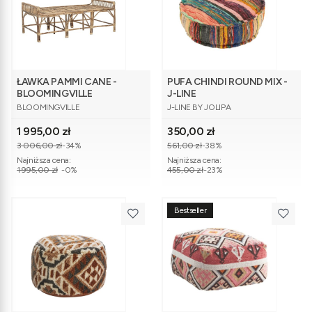
ŁAWKA PAMMI CANE -
PUFA CHINDI ROUND MIX -
BLOOMINGVILLE
J-LINE
PRODUCENT
PRODUCENT
BLOOMINGVILLE
J-LINE BY JOLIPA
Cena promocyjna
Cena promocyjna
1 995,00 zł
350,00 zł
3 006,00 zł
-34%
561,00 zł
-38%
Najniższa cena:
Najniższa cena:
1 995,00 zł
-0%
455,00 zł
-23%
Bestseller