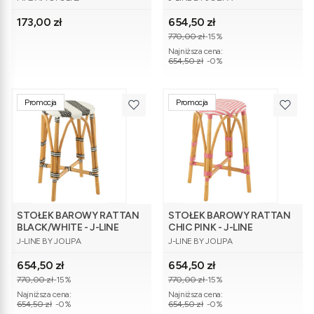
Cena
Cena promocyjna
173,00 zł
654,50 zł
770,00 zł
-15%
Najniższa cena:
654,50 zł
-0%
Promocja
Promocja
STOŁEK BAROWY RATTAN
STOŁEK BAROWY RATTAN
BLACK/WHITE - J-LINE
CHIC PINK - J-LINE
PRODUCENT
PRODUCENT
J-LINE BY JOLIPA
J-LINE BY JOLIPA
Cena promocyjna
Cena promocyjna
654,50 zł
654,50 zł
770,00 zł
-15%
770,00 zł
-15%
Najniższa cena:
Najniższa cena:
654,50 zł
-0%
654,50 zł
-0%