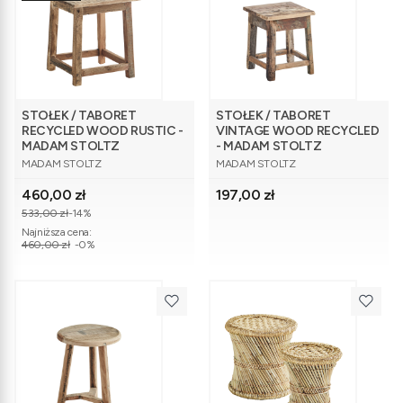
STOŁEK / TABORET
STOŁEK / TABORET
RECYCLED WOOD RUSTIC -
VINTAGE WOOD RECYCLED
MADAM STOLTZ
- MADAM STOLTZ
PRODUCENT
PRODUCENT
MADAM STOLTZ
MADAM STOLTZ
Cena promocyjna
Cena
460,00 zł
197,00 zł
533,00 zł
-14%
Najniższa cena:
460,00 zł
-0%