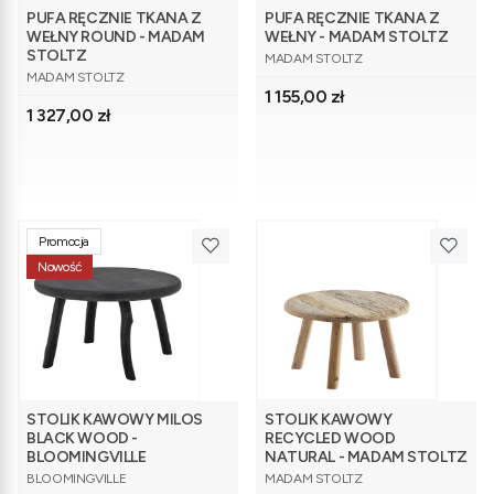
PUFA RĘCZNIE TKANA Z
PUFA RĘCZNIE TKANA Z
WEŁNY ROUND - MADAM
WEŁNY - MADAM STOLTZ
PRODUCENT
STOLTZ
MADAM STOLTZ
PRODUCENT
MADAM STOLTZ
Cena
1 155,00 zł
Cena
1 327,00 zł
Promocja
Nowość
STOLIK KAWOWY MILOS
STOLIK KAWOWY
BLACK WOOD -
RECYCLED WOOD
BLOOMINGVILLE
NATURAL - MADAM STOLTZ
PRODUCENT
PRODUCENT
BLOOMINGVILLE
MADAM STOLTZ