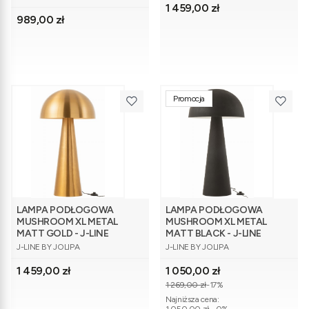
Cena
1 459,00 zł
Cena
989,00 zł
Promocja
LAMPA PODŁOGOWA
LAMPA PODŁOGOWA
MUSHROOM XL METAL
MUSHROOM XL METAL
MATT GOLD - J-LINE
MATT BLACK - J-LINE
PRODUCENT
PRODUCENT
J-LINE BY JOLIPA
J-LINE BY JOLIPA
Cena
Cena promocyjna
1 459,00 zł
1 050,00 zł
1 269,00 zł
-17%
Najniższa cena: