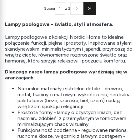
Strona
z 2
Przejdź do ostatniej stron
Lampy podłogowe - światło, styl i atmosfera.
Lampy podłogowe z kolekcji Nordic Home to idealne
połączenie funkcji, piękna i prostoty. Inspirowane stylami
skandynawskim, minimalistycznym i japandi, przynoszą do
wnętrz ciepłe, równomiernie rozproszone światło oraz
harmonię, która sprzyja relaksowi i poczuciu komfortu.
Dlaczego nasze lampy podłogowe wyróżniają się w
aranżacjach:
Naturalne materiały i subtelne detale - drewno,
metal, tkaniny o matowym wykończeniu, neutralna
paleta barw (beże, szarości, biel, czerń) nadają
wnętrzom spokoju i elegancji.
Prostota formy - lampy o czystych liniach, bez
nadmiaru zdobień, z przemyślanym wzornictwem
minimalizującym chaos wizualny.
Funkcjonalność codzienna - regulowane ramiona,
ruchome klosze, włączniki z łatwym dostępem -