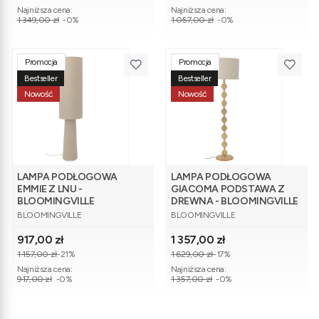
Najniższa cena:
Najniższa cena:
1 349,00 zł
-0%
1 057,00 zł
-0%
Promocja
Promocja
Bestseller
Bestseller
Nowość
Nowość
LAMPA PODŁOGOWA
LAMPA PODŁOGOWA
EMMIE Z LNU -
GIACOMA PODSTAWA Z
BLOOMINGVILLE
DREWNA - BLOOMINGVILLE
PRODUCENT
PRODUCENT
BLOOMINGVILLE
BLOOMINGVILLE
Cena promocyjna
Cena promocyjna
917,00 zł
1 357,00 zł
1 157,00 zł
-21%
1 629,00 zł
-17%
Najniższa cena:
Najniższa cena:
917,00 zł
-0%
1 357,00 zł
-0%