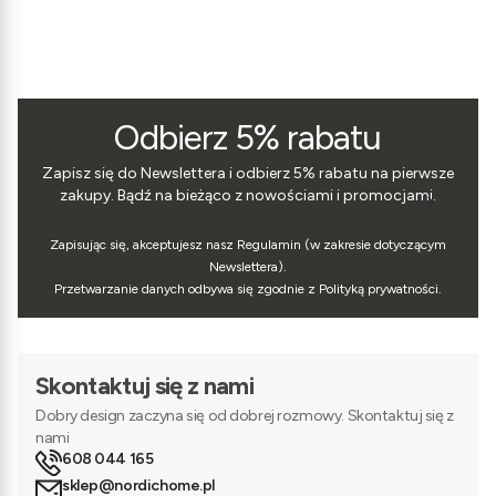
Odbierz 5% rabatu
Zapisz się do Newslettera i odbierz 5% rabatu na pierwsze
zakupy. Bądź na bieżąco z nowościami i promocjami.
Zapisując się, akceptujesz nasz Regulamin (w zakresie dotyczącym
Newslettera).
Przetwarzanie danych odbywa się zgodnie z Polityką prywatności.
Skontaktuj się z nami
Dobry design zaczyna się od dobrej rozmowy. Skontaktuj się z
nami
608 044 165
sklep@nordichome.pl