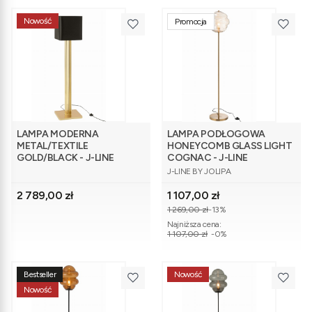
Nowość
Promocja
LAMPA MODERNA
LAMPA PODŁOGOWA
METAL/TEXTILE
HONEYCOMB GLASS LIGHT
GOLD/BLACK - J-LINE
COGNAC - J-LINE
PRODUCENT
J-LINE BY JOLIPA
Cena
Cena promocyjna
2 789,00 zł
1 107,00 zł
1 269,00 zł
-13%
Najniższa cena:
1 107,00 zł
-0%
Bestseller
Nowość
Nowość