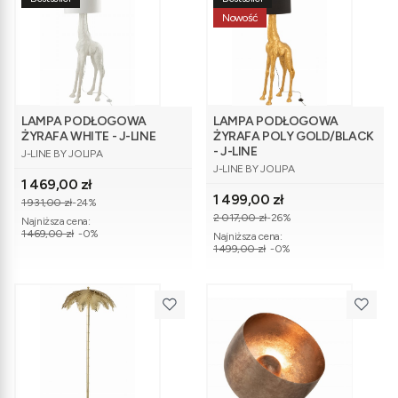
Nowość
LAMPA PODŁOGOWA
LAMPA PODŁOGOWA
ŻYRAFA WHITE - J-LINE
ŻYRAFA POLY GOLD/BLACK
PRODUCENT
- J-LINE
J-LINE BY JOLIPA
PRODUCENT
J-LINE BY JOLIPA
Cena promocyjna
1 469,00 zł
Cena promocyjna
1 499,00 zł
1 931,00 zł
-24%
2 017,00 zł
-26%
Najniższa cena:
1 469,00 zł
-0%
Najniższa cena:
1 499,00 zł
-0%