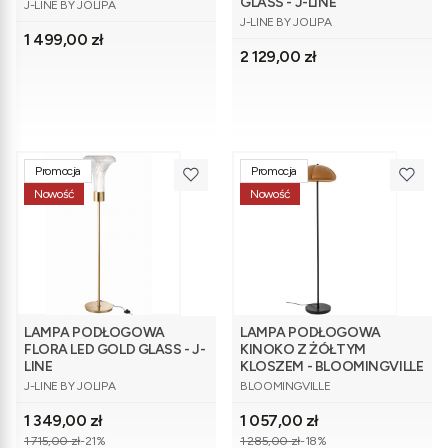
PRODUCENT
GLASS - J-LINE
J-LINE BY JOLIPA
PRODUCENT
J-LINE BY JOLIPA
Cena
1 499,00 zł
Cena
2 129,00 zł
Promocja
Promocja
Nowość
Nowość
LAMPA PODŁOGOWA
LAMPA PODŁOGOWA
FLORA LED GOLD GLASS - J-
KINOKO Z ŻÓŁTYM
LINE
KLOSZEM - BLOOMINGVILLE
PRODUCENT
PRODUCENT
J-LINE BY JOLIPA
BLOOMINGVILLE
Cena promocyjna
Cena promocyjna
1 349,00 zł
1 057,00 zł
1 715,00 zł
-21%
1 285,00 zł
-18%