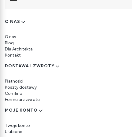
Linki w stopce
O NAS
O nas
Blog
Dla Architekta
Kontakt
DOSTAWA I ZWROTY
Płatności
Koszty dostawy
Comfino
Formularz zwrotu
MOJE KONTO
Twoje konto
Ulubione