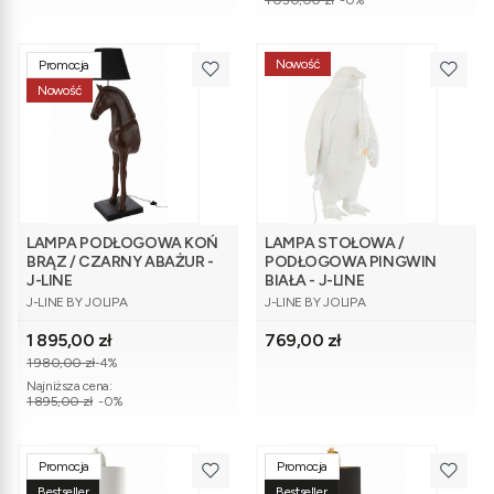
1 050,00 zł
-0%
Nowość
Promocja
Nowość
LAMPA PODŁOGOWA KOŃ
LAMPA STOŁOWA /
BRĄZ / CZARNY ABAŻUR -
PODŁOGOWA PINGWIN
J-LINE
BIAŁA - J-LINE
PRODUCENT
PRODUCENT
J-LINE BY JOLIPA
J-LINE BY JOLIPA
Cena promocyjna
Cena
1 895,00 zł
769,00 zł
1 980,00 zł
-4%
Najniższa cena:
1 895,00 zł
-0%
Promocja
Promocja
Bestseller
Bestseller