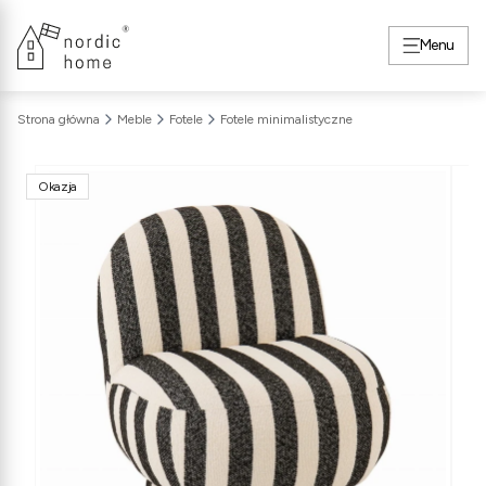
Menu
Strona główna
Meble
Fotele
Fotele minimalistyczne
Okazja