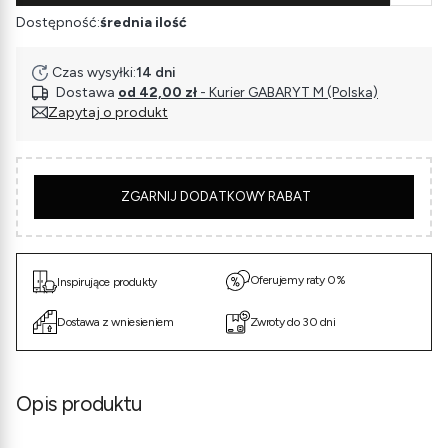
Dostępność:
średnia ilość
Czas wysyłki:
14 dni
Dostawa
od 42,00 zł
- Kurier GABARYT M (Polska)
Zapytaj o produkt
5
ZGARNIJ DODATKOWY RABAT
Oferujemy raty 0%
Inspirujące produkty
Dostawa z wniesieniem
Zwroty do 30 dni
Opis produktu