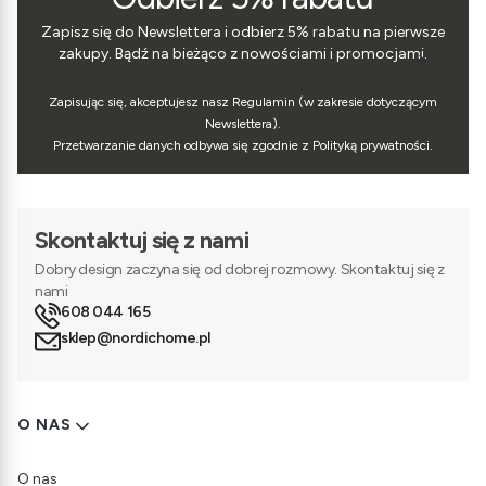
Zapisz się do Newslettera i odbierz 5% rabatu na pierwsze
zakupy. Bądź na bieżąco z nowościami i promocjami.
Zapisując się, akceptujesz nasz Regulamin (w zakresie dotyczącym
Newslettera).
Przetwarzanie danych odbywa się zgodnie z Polityką prywatności.
Skontaktuj się z nami
Dobry design zaczyna się od dobrej rozmowy. Skontaktuj się z
nami
608 044 165
sklep@nordichome.pl
Linki w stopce
O NAS
O nas