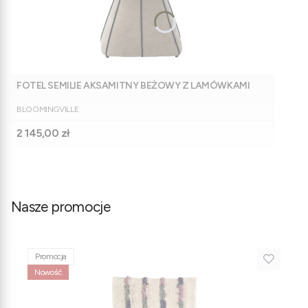
FOTEL SEMILIE AKSAMITNY BEŻOWY Z LAMÓWKAMI
PRODUCENT
BLOOMINGVILLE
Cena
2 145,00 zł
Nasze promocje
Promocja
Nowość