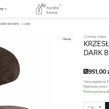
py
DARK BROWN - J-LINE
J-Line by Jolipa
Okazja
KRZESŁ
DARK B
951,00 
Cena regularna:
1
Najniższa cena z 
Promocja trwa do
szt.