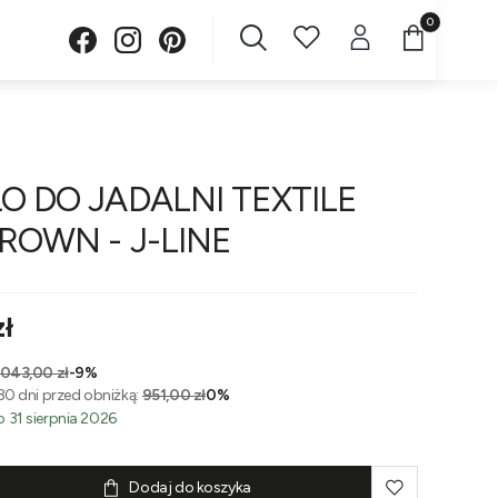
Produkty w 
O DO JADALNI TEXTILE
ROWN - J-LINE
zł
 043,00 zł
-9%
30 dni przed obniżką:
951,00 zł
0%
 31 sierpnia 2026
Dodaj do koszyka