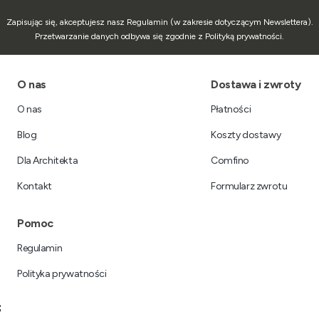
Zapisując się, akceptujesz nasz Regulamin (w zakresie dotyczącym Newslettera).
Przetwarzanie danych odbywa się zgodnie z Polityką prywatności.
Linki w stopce
O nas
Dostawa i zwroty
O nas
Płatności
Blog
Koszty dostawy
Dla Architekta
Comfino
Kontakt
Formularz zwrotu
Pomoc
Regulamin
Polityka prywatności