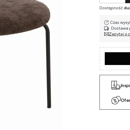
Dostępność:
duż
Czas wysył
Dostawa
Zapytaj o 
Insp
Ofe