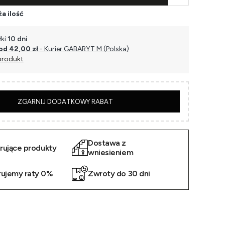
a ilość
ki:
10 dni
od 42,00 zł
- Kurier GABARYT M (Polska)
produkt
5
ZGARNIJ DODATKOWY RABAT
Dostawa z
irujące produkty
wniesieniem
rujemy raty 0%
Zwroty do 30 dni