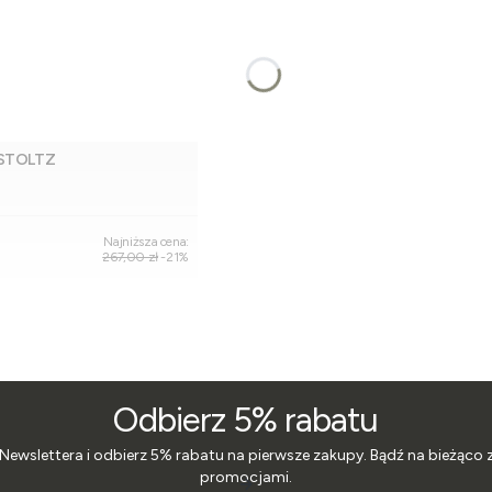
 STOLTZ
Dodaj do koszyka
Najniższa cena:
267,00 zł
-21%
Odbierz 5% rabatu
 Newslettera i odbierz 5% rabatu na pierwsze zakupy. Bądź na bieżąco 
promocjami.