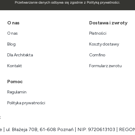
Przetwarzanie danych odbywa się zgodnie z Polityką prywatności.
Linki w stopce
O nas
Dostawa i zwroty
O nas
Płatności
Blog
Koszty dostawy
Dla Architekta
Comfino
Kontakt
Formularz zwrotu
Pomoc
Regulamin
Polityka prywatności
 | ul. Błażeja 70B, 61-608 Poznań | NIP: 9720613103 | REGO