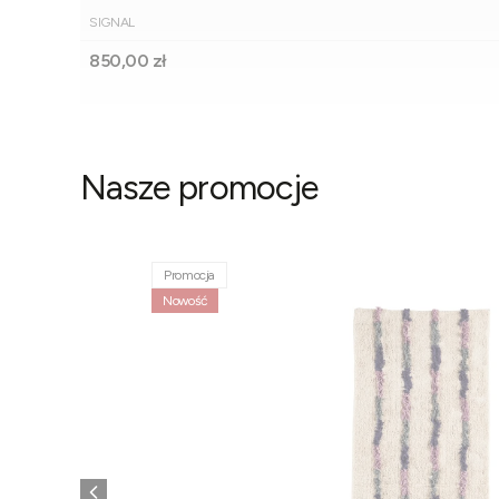
PRODUCENT
SIGNAL
Cena
850,00 zł
Nasze promocje
Promocja
Nowość