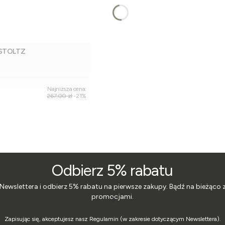
 STOLTZ
Dodaj do koszyka
Najniższa cena:
267,00 zł
-21%
Odbierz 5% rabatu
 Newslettera i odbierz 5% rabatu na pierwsze zakupy. Bądź na bieżąco 
promocjami.
Zapisując się, akceptujesz nasz Regulamin (w zakresie dotyczącym Newslettera).