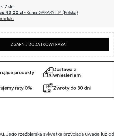
ki:
7 dni
od 42,00 zł
- Kurier GABARYT M (Polska)
produkt
5
ZGARNIJ DODATKOWY RABAT
Dostawa z
irujące produkty
wniesieniem
rujemy raty 0%
Zwroty do 30 dni
u. Jego rzeźbiarska sylwetka przyciąga uwagę już od