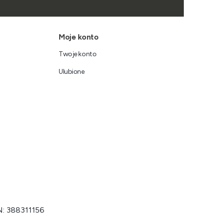
Moje konto
Twoje konto
Ulubione
N: 388311156