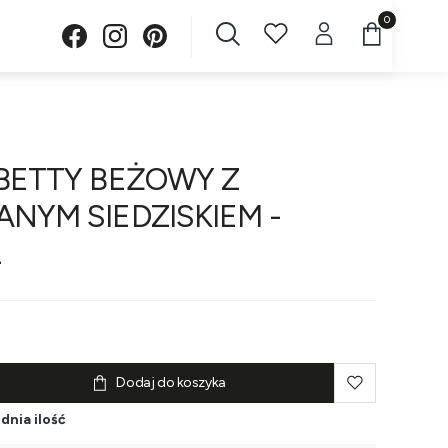
Produkty w 
BETTY BEŻOWY Z
NYM SIEDZISKIEM -
L
Dodaj do koszyka
dnia ilość