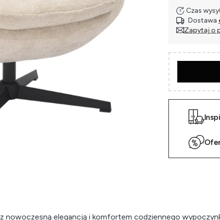
Czas wysył
Dostawa
Zapytaj o 
Insp
Ofe
my z nowoczesną elegancją i komfortem codziennego wypoczynk