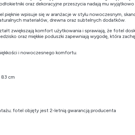
podłokietniki oraz dekoracyjne przeszycia nadają mu wyjątkowo p
el pięknie wpisuje się w aranżacje w stylu nowoczesnym, skan
naturalnych materiałów, drewna oraz subtelnych dodatków.
ałt zwiększają komfort użytkowania i sprawiają, że fotel dos
ie siedzisko oraz miękkie poduszki zapewniają wygodę, która za
miękkości i nowoczesnego komfortu.
. 83 cm
żu; fotel objęty jest 2-letnią gwarancją producenta