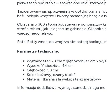
pierwszego spojrzenia – zaokrąglone linie, szerokie 
Tapicerowany jasną, przyjemną w dotyku tkaniną fot
beżu ociepla wnętrze i tworzy harmonijną bazę dla 
Obracana o 360 stopni podstawa i ergonomiczny kszt
strefie relaksu, jak i eleganckim gabinecie. Głębok
wieczornego relaksu.
Fotel Betty wnosi do wnętrza atmosferę spokoju, 
Parametry techniczne:
Wymiary: szer. 73 cm x głębokość 87 cm x wys
Wysokość siedziska: 44 cm
Głębokość: 50 cm
Kolor: beżowy, czarny stelaż
Materiał: tkanina a'la welur; stelaż metalowy
Informacje dodatkowe: wymaga samodzielnego monta