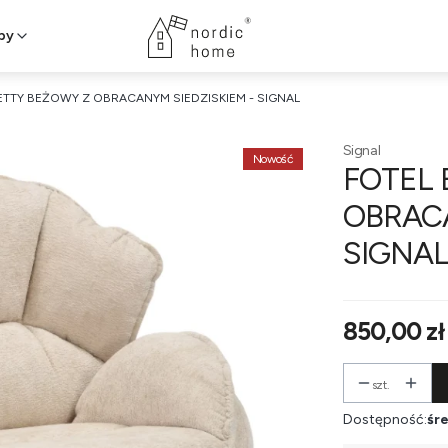
py
ETTY BEŻOWY Z OBRACANYM SIEDZISKIEM - SIGNAL
Signal
Nowość
FOTEL 
OBRACA
SIGNA
Cena
850,00 zł
szt.
Dostępność:
śre