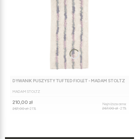
DYWANIK PUSZYSTY TUFTED FIOLET - MADAM STOLTZ
PRODUCENT
MADAM STOLTZ
Cena promocyjna
210,00 zł
Najniższa cena:
267,00 zł
-21%
267,00 zł
-21%