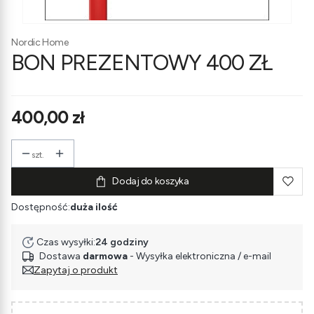
Nordic Home
BON PREZENTOWY 400 ZŁ
Cena
400,00 zł
szt.
Dodaj do koszyka
Dostępność:
duża ilość
Czas wysyłki:
24 godziny
Dostawa
darmowa
- Wysyłka elektroniczna / e-mail
Zapytaj o produkt