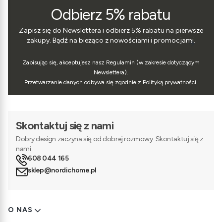
Odbierz 5% rabatu
Zapisz się do Newslettera i odbierz 5% rabatu na pierwsze
zakupy. Bądź na bieżąco z nowościami i promocjami.
Zapisując się, akceptujesz nasz Regulamin (w zakresie dotyczącym
Newslettera).
Przetwarzanie danych odbywa się zgodnie z Polityką prywatności.
Skontaktuj się z nami
Dobry design zaczyna się od dobrej rozmowy. Skontaktuj się z
nami
608 044 165
sklep@nordichome.pl
Linki w stopce
O NAS