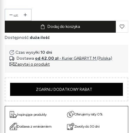
szt.
Dodaj do koszyka
Dostępność:
duża ilość
Czas wysyłki:
10 dni
Dostawa
od 42,00 zł
- Kurier GABARYT M (Polska)
Zapytaj o produkt
5
ZGARNIJ DODATKOWY RABAT
Oferujemy raty 0%
Inspirujące produkty
Dostawa z wniesieniem
Zwroty do 30 dni