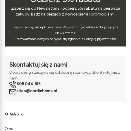
Zapisz się do Newslettera i odbierz 5% rabatu na pierwsze
zakupy. Bądź na bieżąco z nowościami i promocjami.
Zapisując się, akceptujesz nasz Regulamin (w zakresie dotyczącym
Newslettera).
Przetwarzanie danych odbywa się zgodnie z Polityką prywatności.
Skontaktuj się z nami
Dobry design zaczyna się od dobrej rozmowy. Skontaktuj się z
nami
608 044 165
sklep@nordichome.pl
Linki w stopce
O NAS
O nas