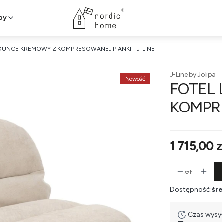
py
OUNGE KREMOWY Z KOMPRESOWANEJ PIANKI - J-LINE
J-Line by Jolipa
Nowość
FOTEL
KOMPRE
Cena
1 715,00 z
szt.
Dostępność:
śre
Czas wysył