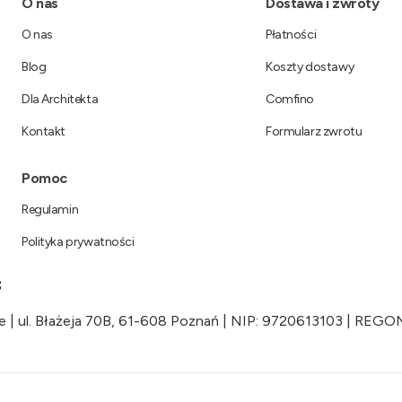
Linki w stopce
O nas
Dostawa i zwroty
O nas
Płatności
Blog
Koszty dostawy
Dla Architekta
Comfino
Kontakt
Formularz zwrotu
Pomoc
Regulamin
Polityka prywatności
 | ul. Błażeja 70B, 61-608 Poznań | NIP: 9720613103 | REGO