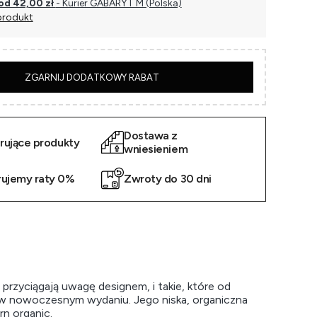
od 42,00 zł
- Kurier GABARYT M (Polska)
produkt
5
ZGARNIJ DODATKOWY RABAT
Dostawa z
irujące produkty
wniesieniem
rujemy raty 0%
Zwroty do 30 dni
 przyciągają uwagę designem, i takie, które od
u w nowoczesnym wydaniu. Jego niska, organiczna
rn organic.