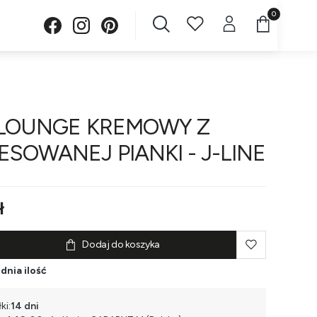
Produkty w 
 LOUNGE KREMOWY Z
SOWANEJ PIANKI - J-LINE
ł
Dodaj do koszyka
dnia ilość
ki:
14 dni