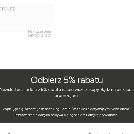
 STOLTZ
Dodaj do koszyka
Najniższa cena:
267,00 zł
-21%
Odbierz 5% rabatu
 Newslettera i odbierz 5% rabatu na pierwsze zakupy. Bądź na bieżąco 
promocjami.
Zapisując się, akceptujesz nasz Regulamin (w zakresie dotyczącym Newslettera).
Przetwarzanie danych odbywa się zgodnie z Polityką prywatności.