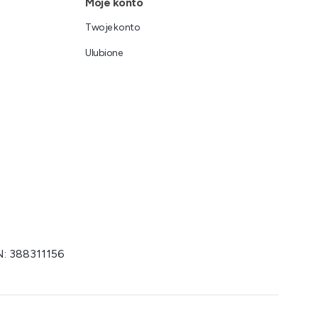
Moje konto
Twoje konto
Ulubione
N: 388311156