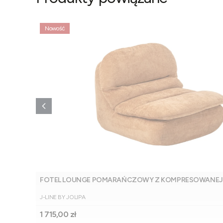
Nowość
FOTEL LOUNGE POMARAŃCZOWY Z KOMPRESOWANEJ PI
PRODUCENT
J-LINE BY JOLIPA
Cena
1 715,00 zł