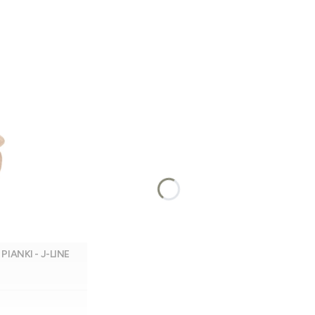
ANKI - J-LINE
Dodaj do koszyka