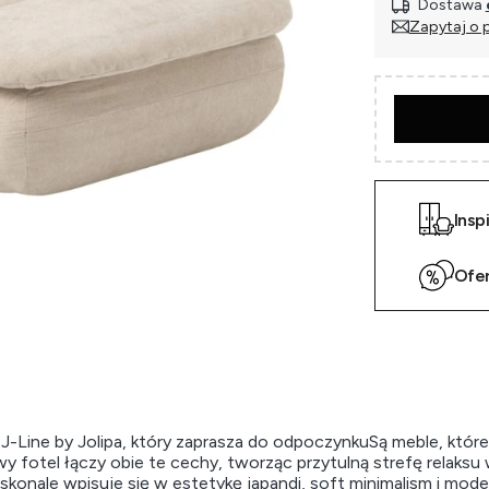
Dostawa
Zapytaj o 
Insp
Ofe
i J-Line by Jolipa, który zaprasza do odpoczynkuSą meble, które
y fotel łączy obie te cechy, tworząc przytulną strefę relaks
oskonale wpisuje się w estetykę japandi, soft minimalism i mode