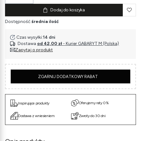
Dodaj do koszyka
Dostępność:
średnia ilość
Czas wysyłki:
14 dni
Dostawa
od 42,00 zł
- Kurier GABARYT M (Polska)
Zapytaj o produkt
5
ZGARNIJ DODATKOWY RABAT
Oferujemy raty 0%
Inspirujące produkty
Dostawa z wniesieniem
Zwroty do 30 dni