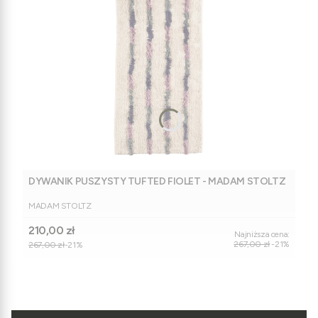
DYWANIK PUSZYSTY TUFTED FIOLET - MADAM STOLTZ
PRODUCENT
MADAM STOLTZ
Cena promocyjna
210,00 zł
Najniższa cena:
267,00 zł
-21%
267,00 zł
-21%