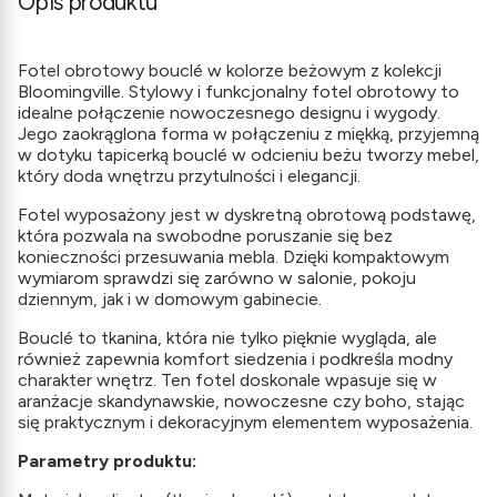
Opis produktu
Fotel obrotowy bouclé w kolorze beżowym z kolekcji
Bloomingville. Stylowy i funkcjonalny fotel obrotowy to
idealne połączenie nowoczesnego designu i wygody.
Jego zaokrąglona forma w połączeniu z miękką, przyjemną
w dotyku tapicerką bouclé w odcieniu beżu tworzy mebel,
który doda wnętrzu przytulności i elegancji.
Fotel wyposażony jest w dyskretną obrotową podstawę,
która pozwala na swobodne poruszanie się bez
konieczności przesuwania mebla. Dzięki kompaktowym
wymiarom sprawdzi się zarówno w salonie, pokoju
dziennym, jak i w domowym gabinecie.
Bouclé to tkanina, która nie tylko pięknie wygląda, ale
również zapewnia komfort siedzenia i podkreśla modny
charakter wnętrz. Ten fotel doskonale wpasuje się w
aranżacje skandynawskie, nowoczesne czy boho, stając
się praktycznym i dekoracyjnym elementem wyposażenia.
Parametry produktu: