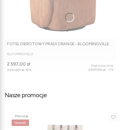
FOTEL OBROTOWY PRADI ORANGE - BLOOMINGVILLE
PRODUCENT
BLOOMINGVILLE
Cena promocyjna
2 597,00 zł
Najniższa cena:
2 597,00 zł
-0%
3 221,00 zł
-19%
Nasze promocje
Promocja
Nowość