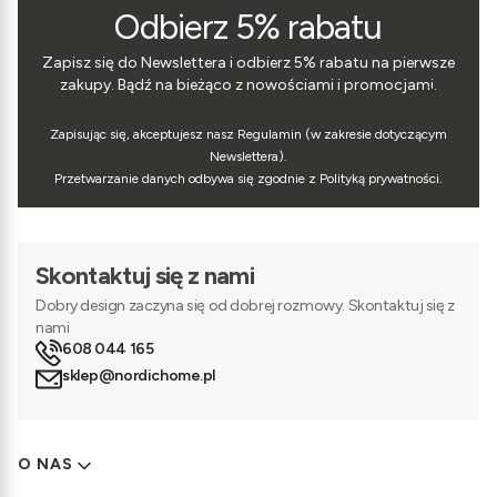
Odbierz 5% rabatu
Zapisz się do Newslettera i odbierz 5% rabatu na pierwsze
zakupy. Bądź na bieżąco z nowościami i promocjami.
Zapisując się, akceptujesz nasz Regulamin (w zakresie dotyczącym
Newslettera).
Przetwarzanie danych odbywa się zgodnie z Polityką prywatności.
Skontaktuj się z nami
Dobry design zaczyna się od dobrej rozmowy. Skontaktuj się z
nami
608 044 165
sklep@nordichome.pl
Linki w stopce
O NAS