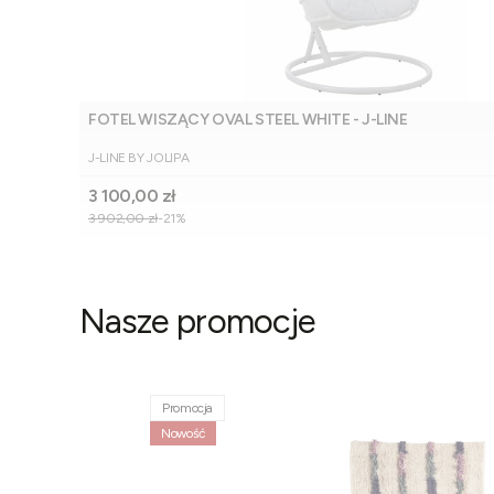
FOTEL WISZĄCY OVAL STEEL WHITE - J-LINE
PRODUCENT
J-LINE BY JOLIPA
Cena promocyjna
3 100,00 zł
3 902,00 zł
-21%
Nasze promocje
Promocja
Nowość