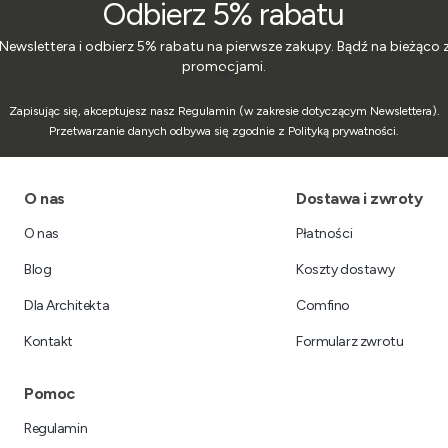
Odbierz 5% rabatu
 Newslettera i odbierz 5% rabatu na pierwsze zakupy. Bądź na bieżąco 
promocjami.
Zapisując się, akceptujesz nasz Regulamin (w zakresie dotyczącym Newslettera).
Przetwarzanie danych odbywa się zgodnie z Polityką prywatności.
Linki w stopce
O nas
Dostawa i zwroty
O nas
Płatności
Blog
Koszty dostawy
Dla Architekta
Comfino
Kontakt
Formularz zwrotu
Pomoc
Regulamin