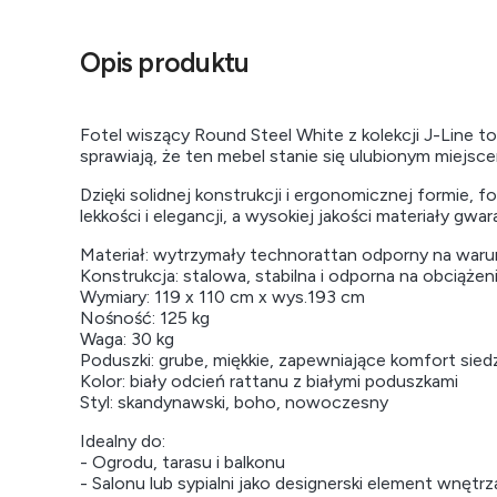
Opis produktu
Fotel wiszący Round Steel White z kolekcji J-Line 
sprawiają, że ten mebel stanie się ulubionym miejsc
Dzięki solidnej konstrukcji i ergonomicznej formie, 
lekkości i elegancji, a wysokiej jakości materiały gwar
Materiał: wytrzymały technorattan odporny na war
Konstrukcja: stalowa, stabilna i odporna na obciążen
Wymiary: 119 x 110 cm x wys.193 cm
Nośność: 125 kg
Waga: 30 kg
Poduszki: grube, miękkie, zapewniające komfort sied
Kolor: biały odcień rattanu z białymi poduszkami
Styl: skandynawski, boho, nowoczesny
Idealny do:
- Ogrodu, tarasu i balkonu
- Salonu lub sypialni jako designerski element wnętrz