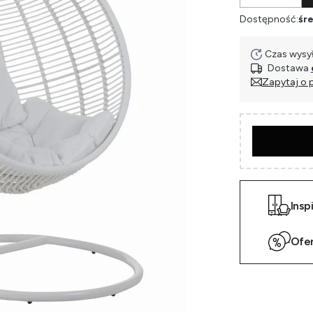
Dostępność:
śre
Czas wysył
Dostawa
Zapytaj o 
Insp
Ofe