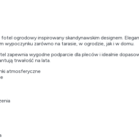
to fotel ogrodowy inspirowany skandynawskim designem. Eleganc
em wypoczynku zarówno na tarasie, w ogrodzie, jak i w domu.
fotel zapewnia wygodne podparcie dla pleców i idealnie dopasow
antują trwałość na lata.
unki atmosferyczne
ie
zenia
a