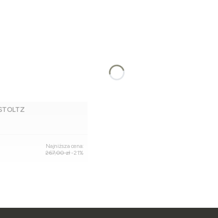
 STOLTZ
Dodaj do koszyka
Najniższa cena:
267,00 zł
-21%