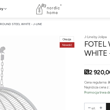
py
ROUND STEEL WHITE - J-LINE
J-Line by Jolipa
Okazja
FOTEL 
Nowość
WHITE 
2 920,0
Cena regularna:
3
Najniższa cena z 
Promocja trwa do
szt.