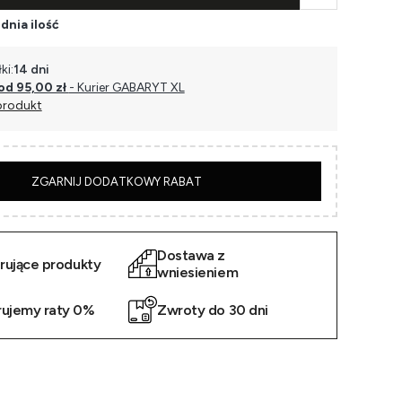
dnia ilość
ki:
14 dni
od 95,00 zł
- Kurier GABARYT XL
produkt
5
ZGARNIJ DODATKOWY RABAT
Dostawa z
irujące produkty
wniesieniem
rujemy raty 0%
Zwroty do 30 dni