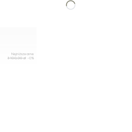
Dodaj do koszyka
Najniższa cena:
3 100,00 zł
-0%