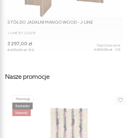
STÓŁ DO JADALNI MANGO WOOD - J-LINE
PRODUCENT
J-LINE BY JOLIPA
Cena promocyjna
3 297,00 zł
Najniższa cena:
3 297,00 zł
-0%
4 079,00 zł
-19%
Nasze promocje
Promocja
Bestseller
Nowość