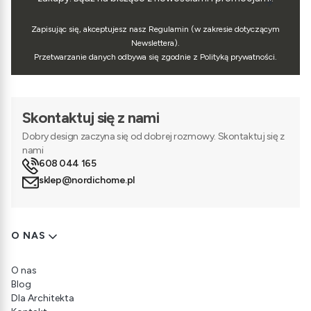
Zapisując się, akceptujesz nasz Regulamin (w zakresie dotyczącym
Newslettera).
Przetwarzanie danych odbywa się zgodnie z Polityką prywatności.
Skontaktuj się z nami
Dobry design zaczyna się od dobrej rozmowy. Skontaktuj się z
nami
608 044 165
sklep@nordichome.pl
Linki w stopce
O NAS
O nas
Blog
Dla Architekta