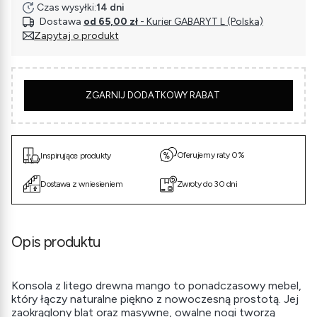
Czas wysyłki:
14 dni
Dostawa
od 65,00 zł
- Kurier GABARYT L (Polska)
Zapytaj o produkt
5
ZGARNIJ DODATKOWY RABAT
Oferujemy raty 0%
Inspirujące produkty
Dostawa z wniesieniem
Zwroty do 30 dni
Opis produktu
Konsola z litego drewna mango to ponadczasowy mebel,
który łączy naturalne piękno z nowoczesną prostotą. Jej
zaokrąglony blat oraz masywne, owalne nogi tworzą