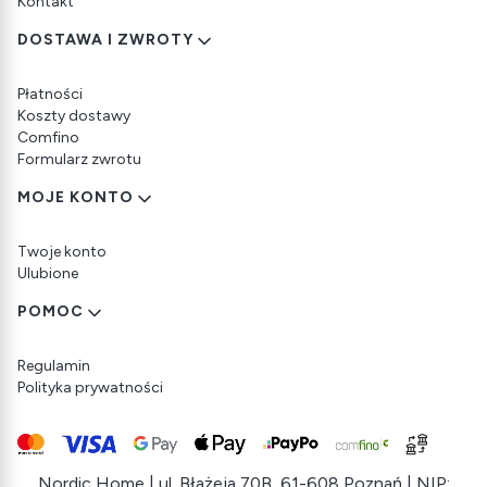
Kontakt
DOSTAWA I ZWROTY
Płatności
Koszty dostawy
Comfino
Formularz zwrotu
MOJE KONTO
Twoje konto
Ulubione
POMOC
Regulamin
Polityka prywatności
Nordic Home | ul. Błażeja 70B, 61-608 Poznań | NIP: