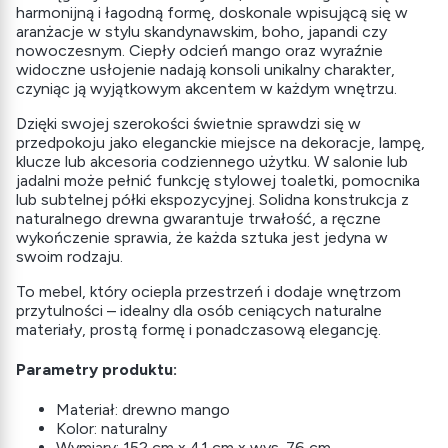
harmonijną i łagodną formę, doskonale wpisującą się w
aranżacje w stylu skandynawskim, boho, japandi czy
nowoczesnym. Ciepły odcień mango oraz wyraźnie
widoczne usłojenie nadają konsoli unikalny charakter,
czyniąc ją wyjątkowym akcentem w każdym wnętrzu.
Dzięki swojej szerokości świetnie sprawdzi się w
przedpokoju jako eleganckie miejsce na dekoracje, lampę,
klucze lub akcesoria codziennego użytku. W salonie lub
jadalni może pełnić funkcję stylowej toaletki, pomocnika
lub subtelnej półki ekspozycyjnej. Solidna konstrukcja z
naturalnego drewna gwarantuje trwałość, a ręczne
wykończenie sprawia, że każda sztuka jest jedyna w
swoim rodzaju.
To mebel, który ociepla przestrzeń i dodaje wnętrzom
przytulności – idealny dla osób ceniących naturalne
materiały, prostą formę i ponadczasową elegancję.
Parametry produktu:
Materiał: drewno mango
Kolor: naturalny
Wymiary: 152 cm x 41 cm x wys. 76 cm