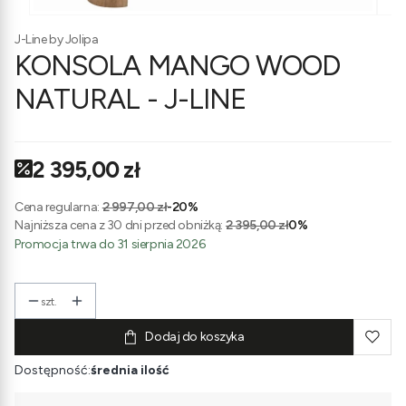
J-Line by Jolipa
KONSOLA MANGO WOOD
NATURAL - J-LINE
2 395,00 zł
Cena regularna:
2 997,00 zł
-20%
Najniższa cena z 30 dni przed obniżką:
2 395,00 zł
0%
Promocja trwa do 31 sierpnia 2026
szt.
Dodaj do koszyka
Dostępność:
średnia ilość