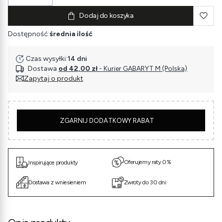
Dodaj do koszyka
Dostępność:
średnia ilość
Czas wysyłki:
14 dni
Dostawa
od 42,00 zł
- Kurier GABARYT M (Polska)
Zapytaj o produkt
5
ZGARNIJ DODATKOWY RABAT
Oferujemy raty 0%
Inspirujące produkty
Dostawa z wniesieniem
Zwroty do 30 dni