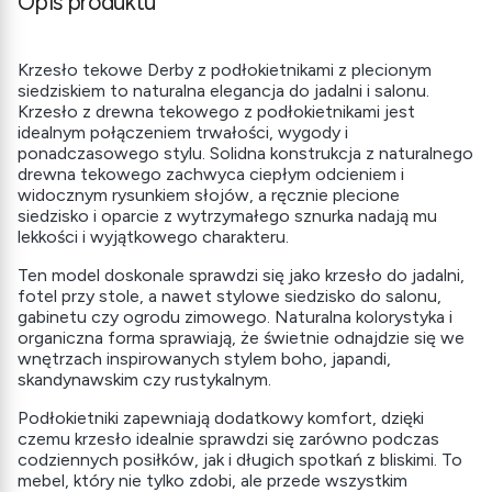
Opis produktu
Krzesło tekowe Derby z podłokietnikami z plecionym
siedziskiem to naturalna elegancja do jadalni i salonu.
Krzesło z drewna tekowego z podłokietnikami jest
idealnym połączeniem trwałości, wygody i
ponadczasowego stylu. Solidna konstrukcja z naturalnego
drewna tekowego zachwyca ciepłym odcieniem i
widocznym rysunkiem słojów, a ręcznie plecione
siedzisko i oparcie z wytrzymałego sznurka nadają mu
lekkości i wyjątkowego charakteru.
Ten model doskonale sprawdzi się jako krzesło do jadalni,
fotel przy stole, a nawet stylowe siedzisko do salonu,
gabinetu czy ogrodu zimowego. Naturalna kolorystyka i
organiczna forma sprawiają, że świetnie odnajdzie się we
wnętrzach inspirowanych stylem boho, japandi,
skandynawskim czy rustykalnym.
Podłokietniki zapewniają dodatkowy komfort, dzięki
czemu krzesło idealnie sprawdzi się zarówno podczas
codziennych posiłków, jak i długich spotkań z bliskimi. To
mebel, który nie tylko zdobi, ale przede wszystkim