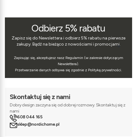
Odbierz 5% rabatu
Zapisz się do Newslettera i odbierz 5% rabatu na pierwsze
zakupy. Bądź na bieżąco z nowościami i promocjami.
Zapisując się, akceptujesz nasz Regulamin (w zakresie dotyczącym
Newslettera).
Przetwarzanie danych odbywa się zgodnie z Polityką prywatności.
Skontaktuj się z nami
Dobry design zaczyna się od dobrej rozmowy. Skontaktuj się z
nami
608 044 165
sklep@nordichome.pl