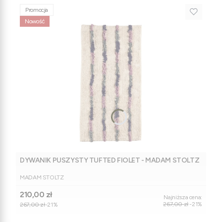
Promocja
Nowość
DYWANIK PUSZYSTY TUFTED FIOLET - MADAM STOLTZ
PRODUCENT
MADAM STOLTZ
Cena promocyjna
210,00 zł
Najniższa cena:
267,00 zł
-21%
267,00 zł
-21%