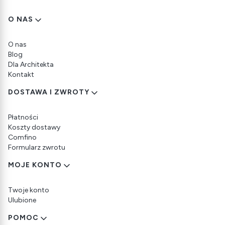
Linki w stopce
O NAS
O nas
Blog
Dla Architekta
Kontakt
DOSTAWA I ZWROTY
Płatności
Koszty dostawy
Comfino
Formularz zwrotu
MOJE KONTO
Twoje konto
Ulubione
POMOC