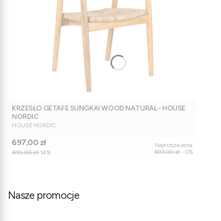
KRZESŁO GETAFE SUNGKAI WOOD NATURAL - HOUSE
NORDIC
PRODUCENT
HOUSE NORDIC
Cena promocyjna
697,00 zł
Najniższa cena:
697,00 zł
-0%
810,00 zł
-14%
Nasze promocje