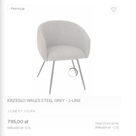
Promocja
KRZESŁO WALES STEEL GREY - J-LINE
PRODUCENT
J-LINE BY JOLIPA
Cena promocyjna
795,00 zł
Najniższa cena:
795,00 zł
-0%
935,00 zł
-15%