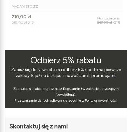
PRODUCENT
MADAM STOLTZ
Cena promocyjna
210,00 zł
Najniższa cena:
267,00 zł
-21%
267,00 zł
-21%
Odbierz 5% rabatu
Zapisz się do Newslettera i odbierz 5% rabatu na pierwsze
zakupy. Bądź na bieżąco z nowościami i promocjami.
Zapisując się, akceptujesz nasz Regulamin (w zakresie dotyczącym
Newslettera).
Przetwarzanie danych odbywa się zgodnie z Polityką prywatności.
Skontaktuj się z nami