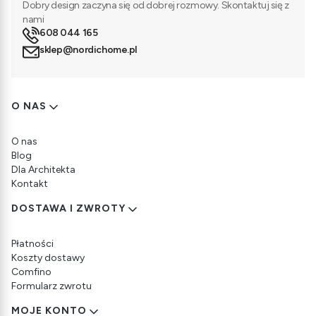
Dobry design zaczyna się od dobrej rozmowy. Skontaktuj się z
nami
608 044 165
sklep@nordichome.pl
Linki w stopce
O NAS
O nas
Blog
Dla Architekta
Kontakt
DOSTAWA I ZWROTY
Płatności
Koszty dostawy
Comfino
Formularz zwrotu
MOJE KONTO