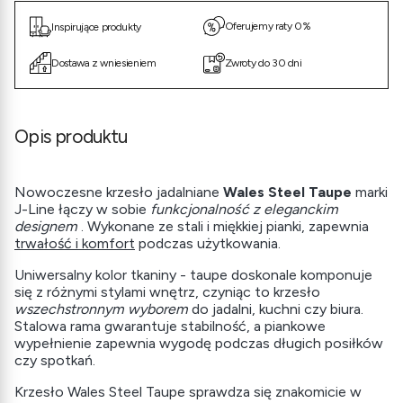
Oferujemy raty 0%
Inspirujące produkty
Dostawa z wniesieniem
Zwroty do 30 dni
Opis produktu
Nowoczesne krzesło jadalniane
Wales Steel Taupe
marki
J-Line łączy w sobie
funkcjonalność z eleganckim
designem
. Wykonane ze stali i miękkiej pianki, zapewnia
trwałość i komfort
podczas użytkowania.
Uniwersalny kolor tkaniny - taupe doskonale komponuje
się z różnymi stylami wnętrz, czyniąc to krzesło
wszechstronnym wyborem
do jadalni, kuchni czy biura.
Stalowa rama gwarantuje stabilność, a piankowe
wypełnienie zapewnia wygodę podczas długich posiłków
czy spotkań.
Krzesło Wales Steel Taupe sprawdza się znakomicie w