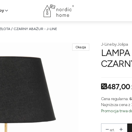
py
ŁOTA / CZARNY ABAŻUR - J-LINE
J-Line by Jolipa
Okazja
LAMPA 
CZARNY
487,00 
Cena regularna:
6
Najniższa cena z 
Promocja trwa do
szt.