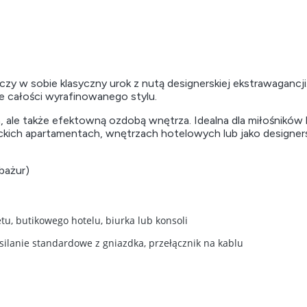
ączy w sobie klasyczny urok z nutą designerskiej ekstrawaganc
je całości wyrafinowanego stylu.
, ale także efektowną ozdobą wnętrza. Idealna dla miłośników 
anckich apartamentach, wnętrzach hotelowych lub jako design
bażur)
tu, butikowego hotelu, biurka lub konsoli
silanie standardowe z gniazdka, przełącznik na kablu