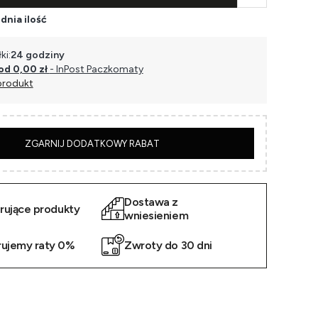
dnia ilość
ki:
24 godziny
od 0,00 zł
- InPost Paczkomaty
produkt
5
ZGARNIJ DODATKOWY RABAT
Dostawa z
irujące produkty
wniesieniem
rujemy raty 0%
Zwroty do 30 dni