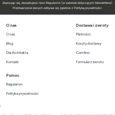
Zapisując się, akceptujesz nasz Regulamin (w zakresie dotyczącym Newslettera).
Przetwarzanie danych odbywa się zgodnie z Polityką prywatności.
Linki w stopce
O nas
Dostawa i zwroty
O nas
Płatności
Blog
Koszty dostawy
Dla Architekta
Comfino
Kontakt
Formularz zwrotu
Pomoc
Regulamin
Polityka prywatności