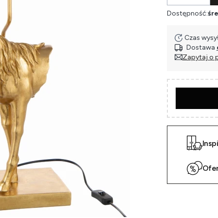
Dostępność:
śre
Czas wysył
Dostawa
Zapytaj o 
Insp
Ofe