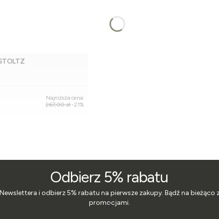
 STOLTZ
Dodaj do koszyka
Najniższa cena:
267,00 zł
-21%
Odbierz 5% rabatu
 Newslettera i odbierz 5% rabatu na pierwsze zakupy. Bądź na bieżąco 
promocjami.