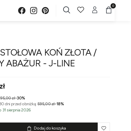
Produkty w 
STOŁOWA KOŃ ZŁOTA /
 ABAŻUR - J-LINE
zł
95,00 zł
-30%
30 dni przed obniżką:
595,00 zł
-18%
 31 sierpnia 2026
Dodaj do koszyka