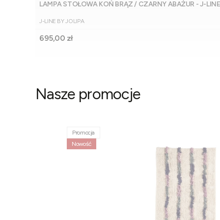
LAMPA STOŁOWA KOŃ BRĄZ / CZARNY ABAŻUR - J-LIN
PRODUCENT
J-LINE BY JOLIPA
Cena
695,00 zł
Nasze promocje
Promocja
Nowość