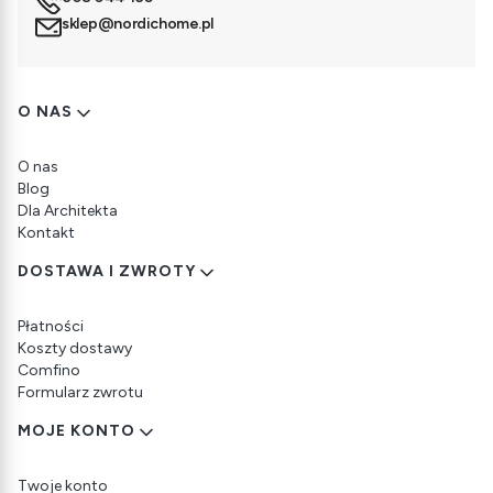
sklep@nordichome.pl
Linki w stopce
O NAS
O nas
Blog
Dla Architekta
Kontakt
DOSTAWA I ZWROTY
Płatności
Koszty dostawy
Comfino
Formularz zwrotu
MOJE KONTO
Twoje konto