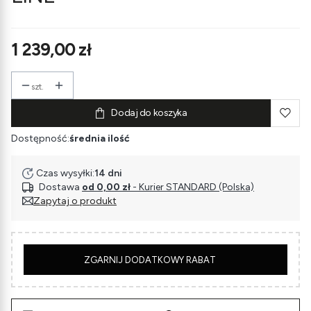
Cena
1 239,00 zł
szt.
Dodaj do koszyka
Dostępność:
średnia ilość
Czas wysyłki:
14 dni
Dostawa
od 0,00 zł
- Kurier STANDARD (Polska)
Zapytaj o produkt
5
ZGARNIJ DODATKOWY RABAT