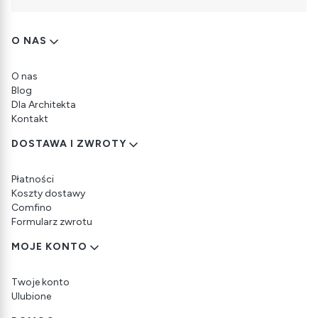
Linki w stopce
O NAS
O nas
Blog
Dla Architekta
Kontakt
DOSTAWA I ZWROTY
Płatności
Koszty dostawy
Comfino
Formularz zwrotu
MOJE KONTO
Twoje konto
Ulubione