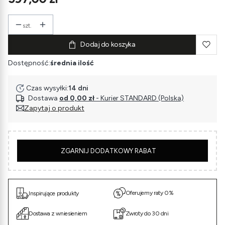
szt.
Dodaj do koszyka
Dostępność:
średnia ilość
Czas wysyłki:
14 dni
Dostawa
od 0,00 zł
- Kurier STANDARD (Polska)
Zapytaj o produkt
5
ZGARNIJ DODATKOWY RABAT
Oferujemy raty 0%
Inspirujące produkty
Dostawa z wniesieniem
Zwroty do 30 dni