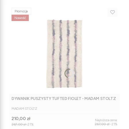
Promocja
Nowość
DYWANIK PUSZYSTY TUFTED FIOLET - MADAM STOLTZ
PRODUCENT
MADAM STOLTZ
Cena promocyjna
210,00 zł
Najniższa cena:
267,00 zł
-21%
267,00 zł
-21%