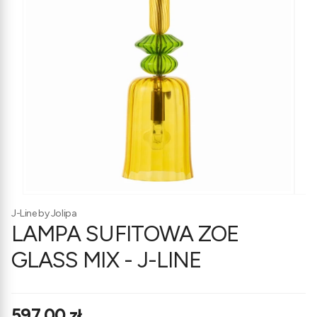
J-Line by Jolipa
LAMPA SUFITOWA ZOE
GLASS MIX - J-LINE
Cena
597,00 zł