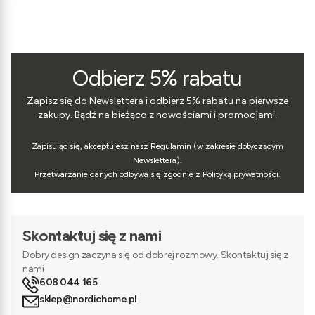
Odbierz 5% rabatu
Zapisz się do Newslettera i odbierz 5% rabatu na pierwsze
zakupy. Bądź na bieżąco z nowościami i promocjami.
Zapisując się, akceptujesz nasz Regulamin (w zakresie dotyczącym
Newslettera).
Przetwarzanie danych odbywa się zgodnie z Polityką prywatności.
Skontaktuj się z nami
Dobry design zaczyna się od dobrej rozmowy. Skontaktuj się z
nami
608 044 165
sklep@nordichome.pl