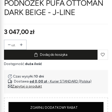
PODNÓŻEK PUFA OTTOMAN
DARK BEIGE - J-LINE
Cena
3 047,00 zł
szt.
Dodaj do koszyka
Dostępność:
duża ilość
Czas wysyłki:
10 dni
Dostawa
od 0,00 zł
- Kurier STANDARD (Polska)
Zapytaj o produkt
5
ZGARNIJ DODATKOWY RABAT