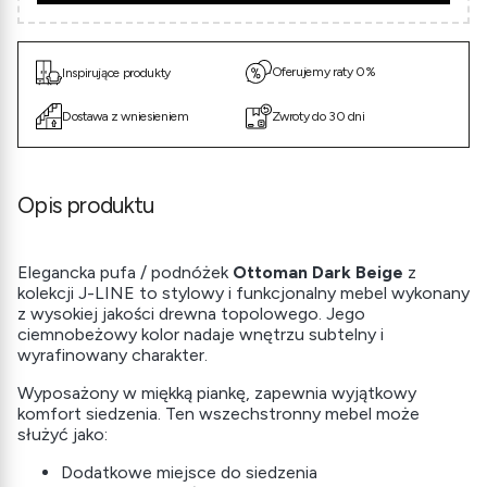
Oferujemy raty 0%
Inspirujące produkty
Dostawa z wniesieniem
Zwroty do 30 dni
Opis produktu
Elegancka pufa / podnóżek
Ottoman Dark Beige
z
kolekcji J-LINE to stylowy i funkcjonalny mebel wykonany
z wysokiej jakości drewna topolowego. Jego
ciemnobeżowy kolor nadaje wnętrzu subtelny i
wyrafinowany charakter.
Wyposażony w miękką piankę, zapewnia wyjątkowy
komfort siedzenia. Ten wszechstronny mebel może
służyć jako:
Dodatkowe miejsce do siedzenia