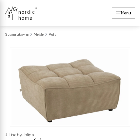
Menu
Strona główna
Meble
Pufy
J-Line by Jolipa