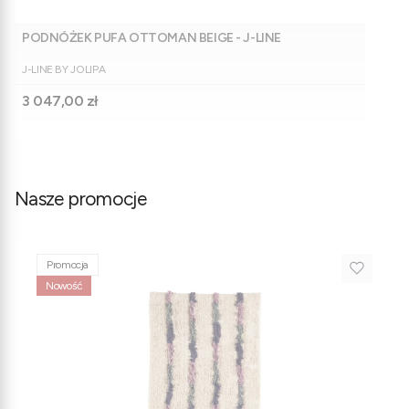
PODNÓŻEK PUFA OTTOMAN BEIGE - J-LINE
PRODUCENT
J-LINE BY JOLIPA
Cena
3 047,00 zł
Nasze promocje
Promocja
Nowość