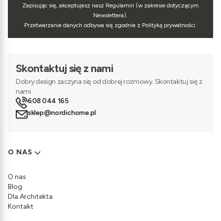
Zapisując się, akceptujesz nasz Regulamin (w zakresie dotyczącym
Newslettera).
Przetwarzanie danych odbywa się zgodnie z Polityką prywatności.
Skontaktuj się z nami
Dobry design zaczyna się od dobrej rozmowy. Skontaktuj się z
nami
608 044 165
sklep@nordichome.pl
Linki w stopce
O NAS
O nas
Blog
Dla Architekta
Kontakt