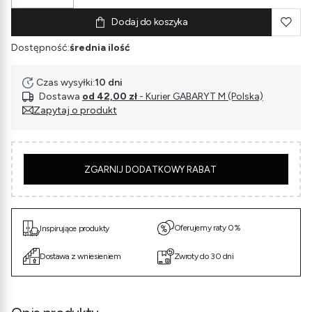
Dodaj do koszyka
Dostępność:
średnia ilość
Czas wysyłki:
10 dni
Dostawa
od 42,00 zł
- Kurier GABARYT M (Polska)
Zapytaj o produkt
5
ZGARNIJ DODATKOWY RABAT
Oferujemy raty 0%
Inspirujące produkty
Dostawa z wniesieniem
Zwroty do 30 dni