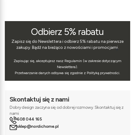
Odbierz 5% rabatu
Zapisz się do Newslettera i odbierz 5% rabatu na pierwsze
zakupy. Bądź na bieżąco z nowościami i promocjami.
Zapisując się, akceptujesz nasz Regulamin (w zakresie dotyczącym
Newslettera).
Przetwarzanie danych odbywa się zgodnie z Polityką prywatności.
Skontaktuj się z nami
Dobry design zaczyna się od dobrej rozmowy. Skontaktuj się z
nami
608 044 165
sklep@nordichome.pl