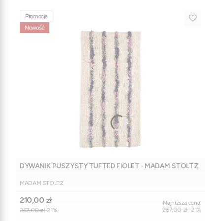
Promocja
Nowość
DYWANIK PUSZYSTY TUFTED FIOLET - MADAM STOLTZ
PRODUCENT
MADAM STOLTZ
Cena promocyjna
210,00 zł
Najniższa cena:
267,00 zł
-21%
267,00 zł
-21%