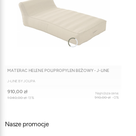
MATERAC HELENE POLIPROPYLEN BEŻOWY - J-LINE
PRODUCENT
J-LINE BY JOLIPA
Cena promocyjna
910,00 zł
Najniższa cena:
910,00 zł
-0%
1 040,00 zł
-13%
Nasze promocje