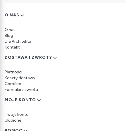
Linki w stopce
O NAS
O nas
Blog
Dla Architekta
Kontakt
DOSTAWA I ZWROTY
Płatności
Koszty dostawy
Comfino
Formularz zwrotu
MOJE KONTO
Twoje konto
Ulubione
POMOC