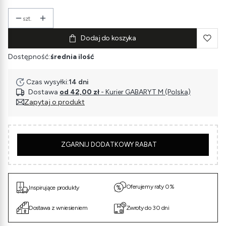
szt.
Dodaj do koszyka
Dostępność:
średnia ilość
Czas wysyłki:
14 dni
Dostawa
od 42,00 zł
- Kurier GABARYT M (Polska)
Zapytaj o produkt
5
ZGARNIJ DODATKOWY RABAT
Oferujemy raty 0%
Inspirujące produkty
Dostawa z wniesieniem
Zwroty do 30 dni