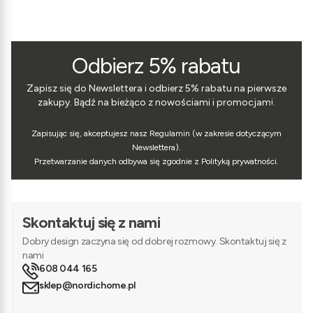
Odbierz 5% rabatu
Zapisz się do Newslettera i odbierz 5% rabatu na pierwsze
zakupy. Bądź na bieżąco z nowościami i promocjami.
Zapisując się, akceptujesz nasz Regulamin (w zakresie dotyczącym
Newslettera).
Przetwarzanie danych odbywa się zgodnie z Polityką prywatności.
Skontaktuj się z nami
Dobry design zaczyna się od dobrej rozmowy. Skontaktuj się z
nami
608 044 165
sklep@nordichome.pl