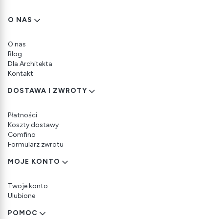
Linki w stopce
O NAS
O nas
Blog
Dla Architekta
Kontakt
DOSTAWA I ZWROTY
Płatności
Koszty dostawy
Comfino
Formularz zwrotu
MOJE KONTO
Twoje konto
Ulubione
POMOC