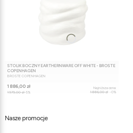
STOLIK BOCZNY EARTHERNWARE OFF WHITE - BROSTE
COPENHAGEN
PRODUCENT
BROSTE COPENHAGEN
Cena promocyjna
1 886,00 zł
Najniższa cena:
1 886,00 zł
-0%
1 979,00 zł
-5%
Nasze promocje