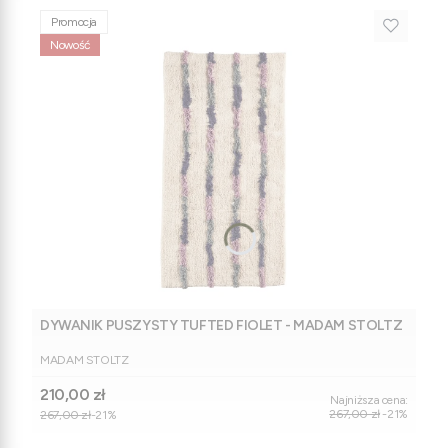
Promocja
Nowość
DYWANIK PUSZYSTY TUFTED FIOLET - MADAM STOLTZ
PRODUCENT
MADAM STOLTZ
Cena promocyjna
210,00 zł
Najniższa cena:
267,00 zł
-21%
267,00 zł
-21%