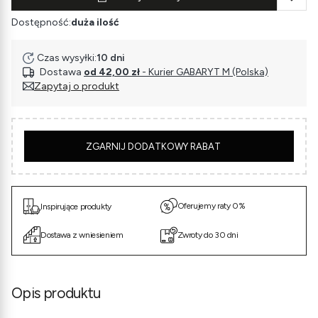
Dostępność:
duża ilość
Czas wysyłki:
10 dni
Dostawa
od 42,00 zł
- Kurier GABARYT M (Polska)
Zapytaj o produkt
5
ZGARNIJ DODATKOWY RABAT
Oferujemy raty 0%
Inspirujące produkty
Dostawa z wniesieniem
Zwroty do 30 dni
Opis produktu