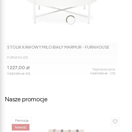
STOLIK KAWOWY MILO BIAŁY MARMUR - FURNHOUSE
PRODUCENT
FURNHOUSE
Cena promocyjna
1 227,00 zł
Najniższa cena:
1 227,00 zł
-0%
1 327,00 zł
-8%
Nasze promocje
Promocja
Nowość