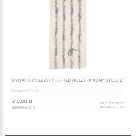
DYWANIK PUSZYSTY TUFTED FIOLET - MADAM STOLTZ
PRODUCENT
MADAM STOLTZ
Cena promocyjna
210,00 zł
Najniższa cena:
267,00 zł
-21%
267,00 zł
-21%