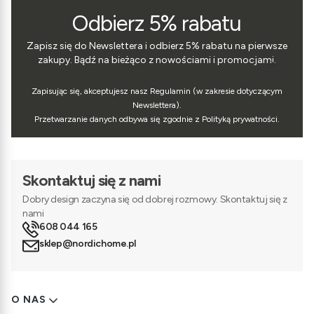
Odbierz 5% rabatu
Zapisz się do Newslettera i odbierz 5% rabatu na pierwsze
zakupy. Bądź na bieżąco z nowościami i promocjami.
Zapisując się, akceptujesz nasz Regulamin (w zakresie dotyczącym
Newslettera).
Przetwarzanie danych odbywa się zgodnie z Polityką prywatności.
Skontaktuj się z nami
Dobry design zaczyna się od dobrej rozmowy. Skontaktuj się z
nami
608 044 165
sklep@nordichome.pl
Linki w stopce
O NAS