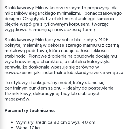
Stolik kawowy Milo w kolorze szarym to propozycja dla
miłośników eleganckiego minimalizmu i ponadczasowego
designu. Okrągły blat z efektem naturalnego kamienia
pięknie współgra z ryflowanym korpusem, tworząc
wyjątkowo harmonijną i nowoczesną formę.
Stolik kawowy Milo łączy w sobie blat z płyty MDF
pokrytej melaminą w dekorze szarego marmuru z czarną
metalową podstawą, która nadaje całości lekkości i
stabilności. Pionowe żłobienia na obudowie dodają mu
wyrafinowanego charakteru, a subtelna kolorystyka
sprawia, że doskonale wpasuje się zarówno w
nowoczesne, jak i industrialne lub skandynawskie wnętrza.
To stylowy i funkcjonalny mebel, który stanie się
centralnym punktem salonu – idealny do postawienia
filiżanki kawy, dekoracyjnej tacy lub ulubionych
magazynów.
Parametry techniczne:
Wymiary: średnica 80 cm x wys. 40 cm
Waga: 17 kg