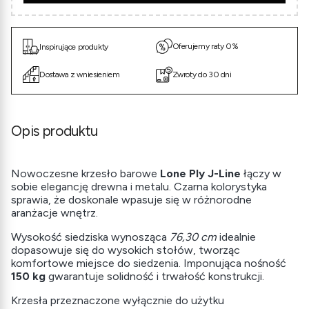
Oferujemy raty 0%
Inspirujące produkty
Dostawa z wniesieniem
Zwroty do 30 dni
Opis produktu
Nowoczesne krzesło barowe
Lone Ply
J-Line
łączy w
sobie elegancję drewna i metalu. Czarna kolorystyka
sprawia, że doskonale wpasuje się w różnorodne
aranżacje wnętrz.
Wysokość siedziska wynosząca
76,30 cm
idealnie
dopasowuje się do wysokich stołów, tworząc
komfortowe miejsce do siedzenia. Imponująca nośność
150 kg
gwarantuje solidność i trwałość konstrukcji.
Krzesła przeznaczone wyłącznie do użytku