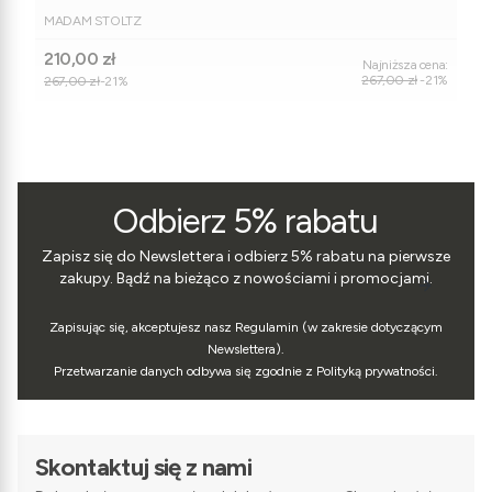
PRODUCENT
MADAM STOLTZ
Cena promocyjna
210,00 zł
Najniższa cena:
267,00 zł
-21%
267,00 zł
-21%
Odbierz 5% rabatu
Zapisz się do Newslettera i odbierz 5% rabatu na pierwsze
zakupy. Bądź na bieżąco z nowościami i promocjami.
Zapisując się, akceptujesz nasz Regulamin (w zakresie dotyczącym
Newslettera).
Przetwarzanie danych odbywa się zgodnie z Polityką prywatności.
Skontaktuj się z nami