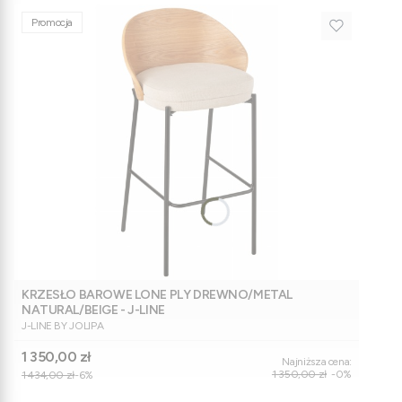
Promocja
KRZESŁO BAROWE LONE PLY DREWNO/METAL
NATURAL/BEIGE - J-LINE
PRODUCENT
J-LINE BY JOLIPA
Cena promocyjna
1 350,00 zł
Najniższa cena:
1 350,00 zł
-0%
1 434,00 zł
-6%