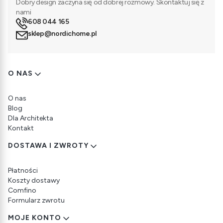
Dobry design zaczyna się od dobrej rozmowy. Skontaktuj się z
nami
608 044 165
sklep@nordichome.pl
Linki w stopce
O NAS
O nas
Blog
Dla Architekta
Kontakt
DOSTAWA I ZWROTY
Płatności
Koszty dostawy
Comfino
Formularz zwrotu
MOJE KONTO