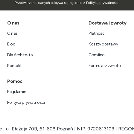
Przetwarzanie danych odbywa się zgodnie z Polityką prywatności.
Linki w stopce
O nas
Dostawa i zwroty
O nas
Płatności
Blog
Koszty dostawy
Dla Architekta
Comfino
Kontakt
Formularz zwrotu
Pomoc
Regulamin
Polityka prywatności
 | ul. Błażeja 70B, 61-608 Poznań | NIP: 9720613103 | REGO