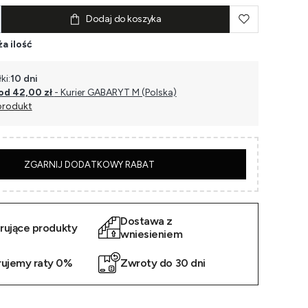
Dodaj do koszyka
a ilość
ki:
10 dni
od 42,00 zł
- Kurier GABARYT M (Polska)
produkt
5
ZGARNIJ DODATKOWY RABAT
Dostawa z
irujące produkty
wniesieniem
rujemy raty 0%
Zwroty do 30 dni