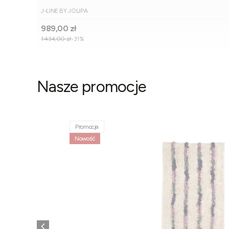
PRODUCENT
J-LINE BY JOLIPA
Cena promocyjna
989,00 zł
1 434,00 zł
-31%
Nasze promocje
Promocja
Nowość