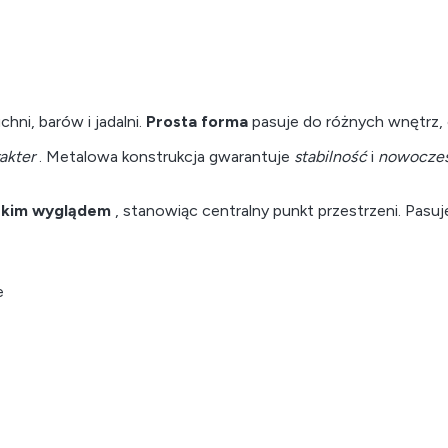
hni, barów i jadalni.
Prosta forma
pasuje do różnych wnętrz, 
akter
. Metalowa konstrukcja gwarantuje
stabilność
i
nowoczes
rskim wyglądem
, stanowiąc centralny punkt przestrzeni. Pasuje
e