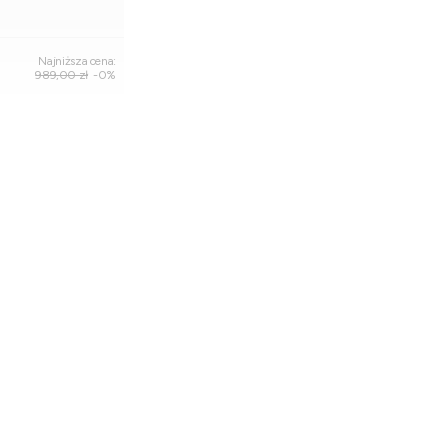
Najniższa cena:
989,00 zł
-0%