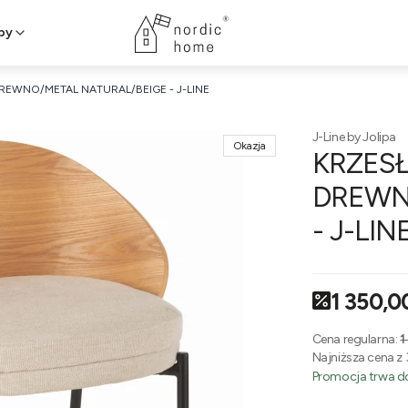
py
EWNO/METAL NATURAL/BEIGE - J-LINE
J-Line by Jolipa
Okazja
KRZES
DREWN
- J-LIN
1 350,00
Cena regularna:
1
Najniższa cena z 
Promocja trwa do