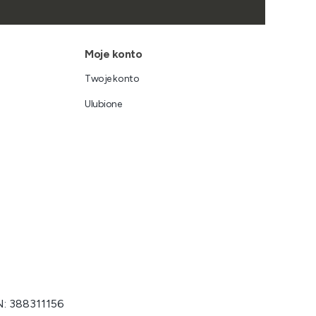
Moje konto
Twoje konto
Ulubione
N: 388311156