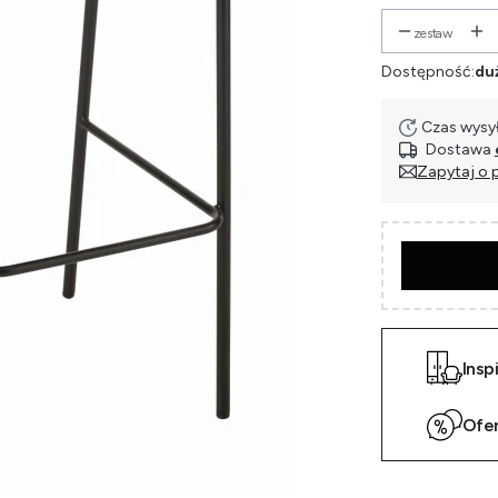
zestaw
Dostępność:
duż
Czas wysył
Dostawa
Zapytaj o 
Insp
Ofe