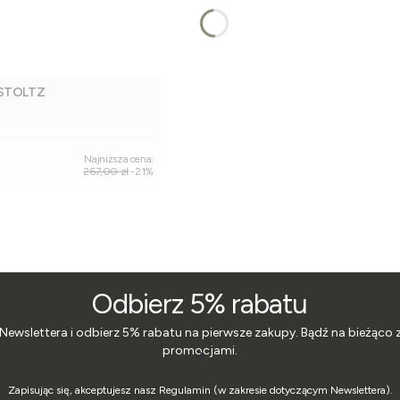
 STOLTZ
Dodaj do koszyka
Najniższa cena:
267,00 zł
-21%
Odbierz 5% rabatu
 Newslettera i odbierz 5% rabatu na pierwsze zakupy. Bądź na bieżąco 
promocjami.
Zapisując się, akceptujesz nasz Regulamin (w zakresie dotyczącym Newslettera).