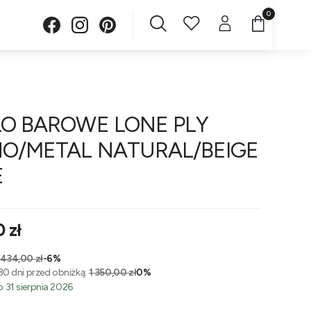
Produkty w 
ŁO BAROWE LONE PLY
O/METAL NATURAL/BEIGE
E
 zł
 434,00 zł
-6%
30 dni przed obniżką:
1 350,00 zł
0%
 31 sierpnia 2026